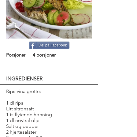
Del på Facebook
Porsjoner
4 porsjoner
INGREDIENSER
Rips-vinaigrette:
1 dl rips
Litt sitronsaft
1 ts flytende honning
1 dl nøytral olje
Salt og pepper
2 hjertesalater