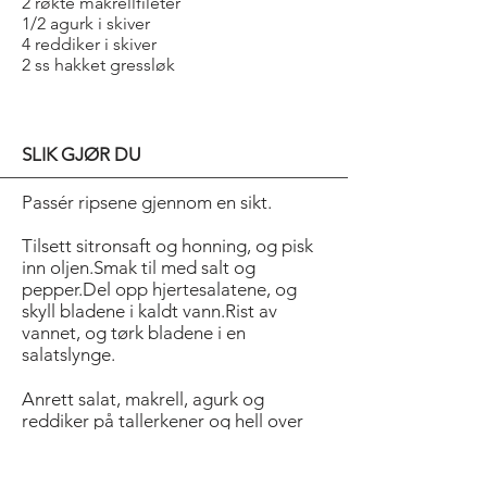
2 røkte makrellfileter
1/2 agurk i skiver
4 reddiker i skiver
2 ss hakket gressløk
SLIK GJØR DU
Passér ripsene gjennom en sikt.
Tilsett sitronsaft og honning, og pisk
inn oljen.Smak til med salt og
pepper.Del opp hjertesalatene, og
skyll bladene i kaldt vann.Rist av
vannet, og tørk bladene i en
salatslynge.
Anrett salat, makrell, agurk og
reddiker på tallerkener og hell over
dressing.Dryss over gressløk og
server.