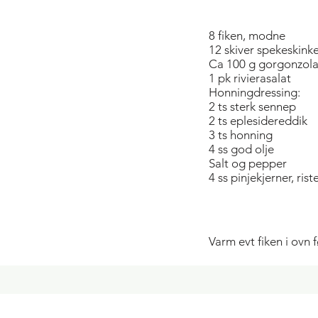
8 fiken, modne
12 skiver spekeskink
Ca 100 g gorgonzola 
1 pk rivierasalat
Honningdressing:
2 ts sterk sennep
2 ts eplesidereddik
3 ts honning
4 ss god olje
Salt og pepper
4 ss pinjekjerner, ris
Varm evt fiken i ovn