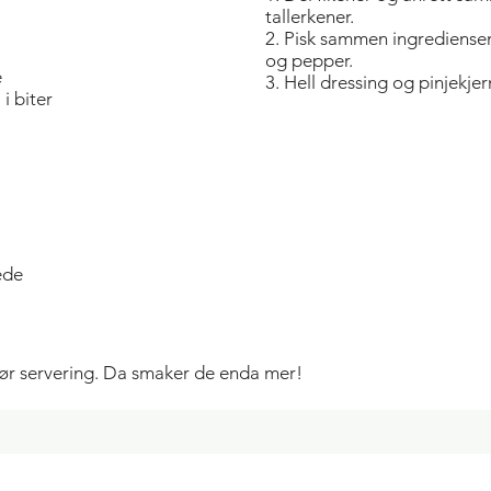
tallerkener.
2. Pisk sammen ingrediensene
og pepper.
e
3. Hell dressing og pinjekjer
i biter
tede
 før servering. Da smaker de enda mer!