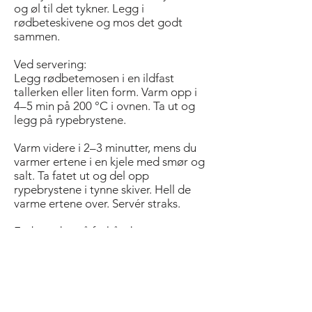
og øl til det tykner. Legg i
rødbeteskivene og mos det godt
sammen.
Ved servering:
Legg rødbetemosen i en ildfast
tallerken eller liten form. Varm opp i
4–5 min på 200 °C i ovnen. Ta ut og
legg på rypebrystene.
Varm videre i 2–3 minutter, mens du
varmer ertene i en kjele med smør og
salt. Ta fatet ut og del opp
rypebrystene i tynne skiver. Hell de
varme ertene over. Servér straks.
Forberedes på forhånd:
Røkte rypebryst og rødbetemos.
Ertene kan legges klare i en kjele med
smøret og salt, klar til å settes rett på
komfyren.