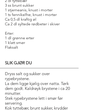
2 dl tyttebær
3 ss brunt sukker
1 stjerneanis, knust i morter
1 ts fennikelfrø, knust i morter
Ca 0,5 dl kraftig øl
Ca 2 dl syltede rødbeter i skiver
Erter:
1 dl grønne erter
1 klatt smør
Flaksalt
SLIK GJØR DU
Dryss salt og sukker over
rypebrystene.
La dem ligge kjølig over natta. Tørk
dem godt. Kaldrøyk brystene i ca 20
minutter.
Stek rypebrystene lett i smør før
servering.
Kok tyttebær, brunt sukker, krydder