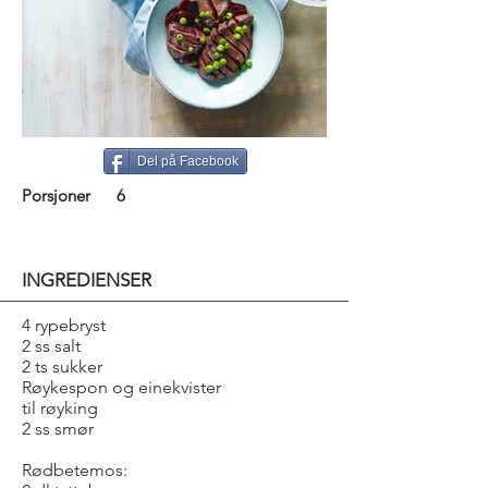
Del på Facebook
Porsjoner
6
INGREDIENSER
4 rypebryst
2 ss salt
2 ts sukker
Røykespon og einekvister
til røyking
2 ss smør
Rødbetemos: