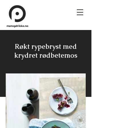
matogdrikke.no
Røkt rypebryst med
krydret rødbetemos