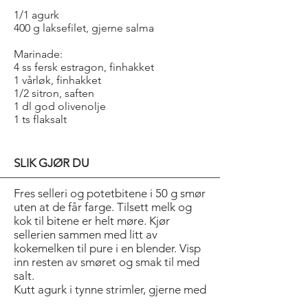
1/1 agurk
400 g laksefilet, gjerne salma
Marinade:
4 ss fersk estragon, finhakket
1 vårløk, finhakket
1/2 sitron, saften
1 dl god olivenolje
1 ts flaksalt
SLIK GJØR DU
Fres selleri og potetbitene i 50 g smør
uten at de får farge. Tilsett melk og
kok til bitene er helt møre. Kjør
sellerien sammen med litt av
kokemelken til pure i en blender. Visp
inn resten av smøret og smak til med
salt.
Kutt agurk i tynne strimler, gjerne med
en mandolin. Del laksen i tynne skiver.