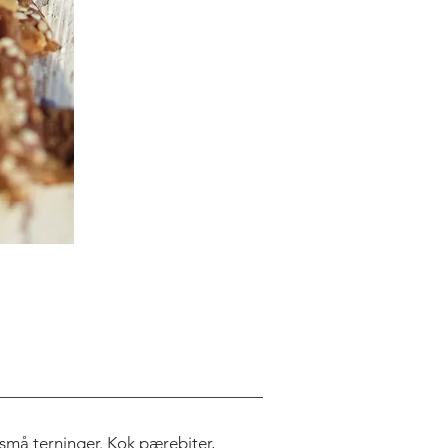
 små terninger. Kok pærebiter,