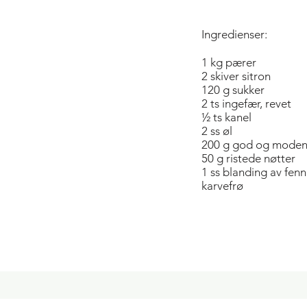
Ingredienser:
1 kg pærer
2 skiver sitron
120 g sukker
2 ts ingefær, revet
½ ts kanel
2 ss øl
200 g god og moden
50 g ristede nøtter
1 ss blanding av fenn
karvefrø