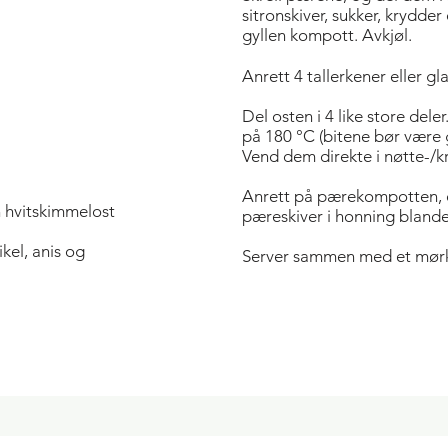
sitronskiver, sukker, krydder
gyllen kompott. Avkjøl.
Anrett 4 tallerkener eller g
Del osten i 4 like store dele
på 180 °C (bitene bør være
Vend dem direkte i nøtte-/
Anrett på pærekompotten, og
 hvitskimmelost
pæreskiver i honning blande
ikel, anis og
Server sammen med et mørk