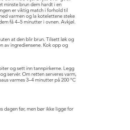
det minste brun dem hardt i en
en er viktig match i forhold til
u ned varmen og la kotelettene steke
 dem få 4–5 minutter i ovnen. Avkjøl.
, uten at den blir brun. Tilsett løk og
sten av ingrediensene. Kok opp og
iter og sett inn tannpirkerne. Legg
n og servér. Om retten serveres varm,
 saus varmes 3–4 minutter på 200 °C
es dagen før, men bør ikke ligge for