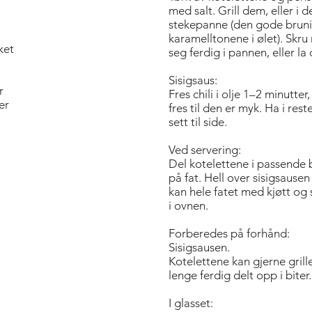
med salt. Grill dem, eller i 
stekepanne (den gode bruning
karamelltonene i ølet). Skr
ket
seg ferdig i pannen, eller la
Sisigsaus:
r
Fres chili i olje 1–2 minutter
er
fres til den er myk. Ha i re
sett til side.
Ved servering:
Del kotelettene i passende b
på fat. Hell over sisigsause
kan hele fatet med kjøtt og
i ovnen.
Forberedes på forhånd:
Sisigsausen.
Kotelettene kan gjerne grill
lenge ferdig delt opp i biter.
I glasset: