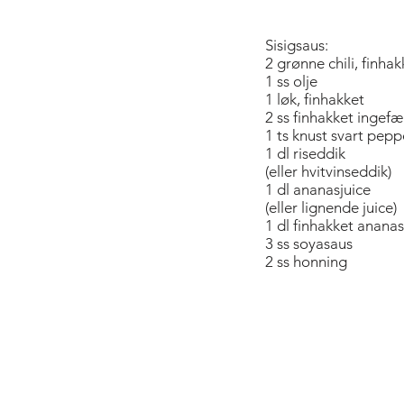
Sisigsaus:
2 grønne chili, finhak
1 ss olje
1 løk, finhakket
2 ss finhakket ingefæ
1 ts knust svart pepp
1 dl riseddik
(eller hvitvinseddik)
1 dl ananasjuice
(eller lignende juice)
1 dl finhakket ananas
3 ss soyasaus
2 ss honning