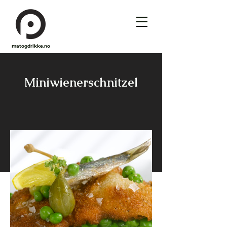
matogdrikke.no
Miniwienerschnitzel