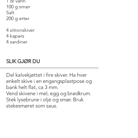
1 dl vann
100 g smør
Salt
200 g erter
4 sitronskiver
4 kapers
4 sardiner
SLIK GJØR DU
Del kalvekjøttet i fire skiver. Ha hver
enkelt skive i en engangsplastpose og
bank helt flat, ca 3 mm.
Vend skivene i mel, egg og brødkrum.
Stek lysebrune i olje og smør. Bruk
stekesmøret som saus.
Kok opp vann. Visp inn smør og smak
til med salt. Ha i ertene og la dem
trekke til de er gjennomvarme.
Anrett med sitron, kapers og sardiner.