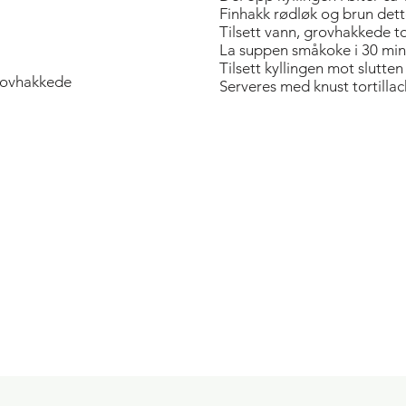
Finhakk rødløk og brun dette 
Tilsett vann, grovhakkede to
La suppen småkoke i 30 minu
Tilsett kyllingen mot slutten
rovhakkede
Serveres med knust tortilla