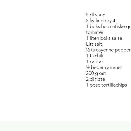
5 dl vann
2 kylling bryst
1 boks hermetiske g
tomater
1 liten boks salsa
Litt salt
½ ts cayenne pepper
1 ts chili
1 rødløk
½ beger rømme
200 g ost
2 dl fløte
1 pose tortillachips