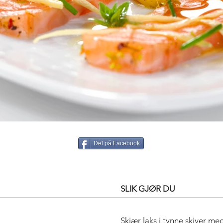
Del på Facebook
SLIK GJØR DU
Skjær laks i tynne skiver me