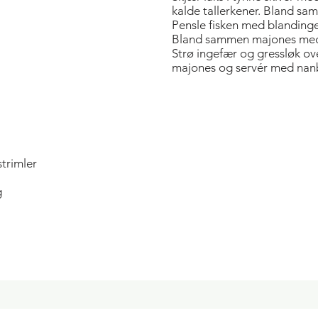
kalde tallerkener. Bland sam
Pensle fisken med blanding
Bland sammen majones med k
Strø ingefær og gressløk ov
majones og servér med nanb
strimler
g