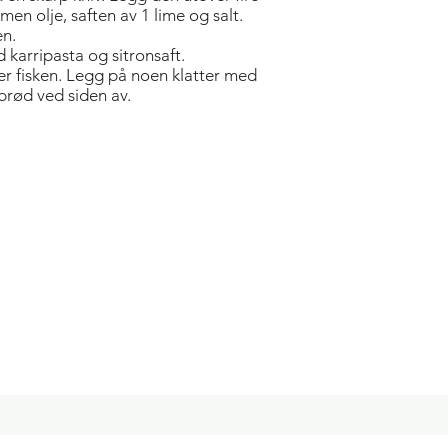
men olje, saften av 1 lime og salt.
en.
arripasta og sitronsaft.
er fisken. Legg på noen klatter med
rød ved siden av.