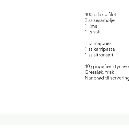
400 g laksefilet
2 ss sesamolje
1 lime
1 ts salt
1 dl majones
1 ss karripasta
1 ss sitronsaft
40 g ingefær i tynne 
Gressløk, frisk
Nanbrød til serverin