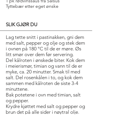
1 pk rødvinssaus fra Salsus
Tyttebær etter eget ønske
SLIK GJØR DU
Lag tette snitt i pastinakken, gni dem
med salt, pepper og olje og stek dem
i ovnen på 180 °C til de er møre. Øs
litt smør over dem før servering.
Del kålroten i ønskede biter. Kok dem
i meierismør, timian og vann til de er
myke, ca. 20 minutter. Smak til med
salt. Del rosenkålen i to, og kok dem
sammen med kålroten de siste 3-4
minuttene.
Bak potetene i ovn med timian, salt
og pepper.
Krydre kjøttet med salt og pepper og
brun det på alle sider i nøytral olje.
Tilsett 1 ss meierismør, litt timian og 1
fedd hvitløk. La kjøttet hvile i 10- 12