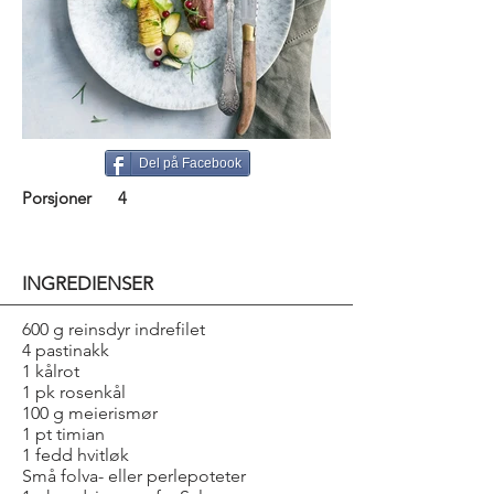
Del på Facebook
Porsjoner
4
INGREDIENSER
600 g reinsdyr indrefilet
4 pastinakk
1 kålrot
1 pk rosenkål
100 g meierismør
1 pt timian
1 fedd hvitløk
Små folva- eller perlepoteter