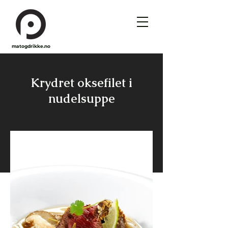
matogdrikke.no
Krydret oksefilet i
nudelsuppe