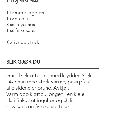
100 g risnudler
1 tomme ingefær
1 rød chili
3 ss soyasaus
1 ss fiskesaus
Koriander, frisk
SLIK GJØR DU
Gni oksekjøttet inn med krydder. Stek
i 4-5 min med sterk varme, pass på at
alle sidene er brune. Avkjøl.
Varm opp kjøttbuljongen i en kjele.
Ha i finkuttet ingefær og chili,
soyasaus og fiskesaus. Tilsett
shiitakesopp i skiver og risnudler. La
det trekke til nudlene er bløte.
Fordel suppen i fire skåler og ha i en
tynnn skive med oksekjøtt. Pynt med
frisk koriander.