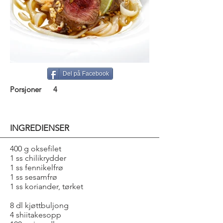
Del på Facebook
Porsjoner
4
INGREDIENSER
400 g oksefilet
1 ss chilikrydder
1 ss fennikelfrø
1 ss sesamfrø
1 ss koriander, tørket
8 dl kjøttbuljong
4 shiitakesopp