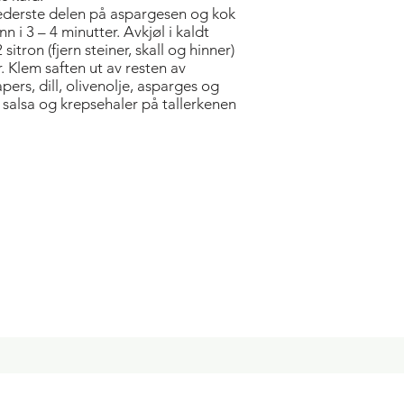
nederste delen på aspargesen og kok
n i 3 – 4 minutter. Avkjøl i kaldt
 sitron (fjern steiner, skall og hinner)
r. Klem saften ut av resten av
apers, dill, olivenolje, asparges og
tt salsa og krepsehaler på tallerkenen