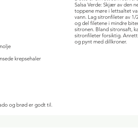
Salsa Verde: Skjær av den 
toppene møre i lettsaltet van
vann. Lag sitronfileter av 1/2
og del filetene i mindre bite
sitronen. Bland sitronsaft, k
sitronfileter forsiktig. Anre
og pynt med dillkroner.
enolje
ensede krepsehaler
ado og brød er godt til.