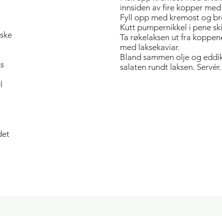
innsiden av fire kopper med 
Fyll opp med kremost og brett
Kutt pumpernikkel i pene ski
iske
Ta røkelaksen ut fra koppen
med laksekaviar.
Bland sammen olje og eddik.
ks
salaten rundt laksen. Servér.
l
det