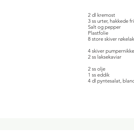
2 dl kremost
3 ss urter, hakkede fr
Salt og pepper
Plastfolie
8 store skiver røkela
4 skiver pumpernikke
2 ss laksekaviar
2 ss olje
1 ss eddik
4 dl pyntesalat, blan