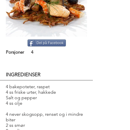
Del på Facebook
Porsjoner
4
INGREDIENSER
4 bakepoteter, raspet
4 ss friske urter, hakkede
Salt og pepper
4 ss olje
4 never skogsopp, renset og i mindre
biter
2 ss smør