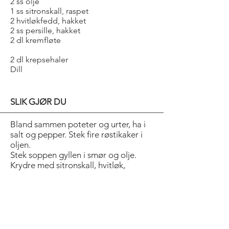
2 ss olje
1 ss sitronskall, raspet
2 hvitløkfedd, hakket
2 ss persille, hakket
2 dl kremfløte
2 dl krepsehaler
Dill
SLIK GJØR DU
Bland sammen poteter og urter, ha i
salt og pepper. Stek fire røstikaker i
oljen.
Stek soppen gyllen i smør og olje.
Krydre med sitronskall, hvitløk,
persille, salt og pepper. Ha over fløten
og kok inn i soppen.
Anrett sopp på røstikaker. Ha på
krepsehaler og dill.
Lag gjerne en urte-/kaviarkrem og