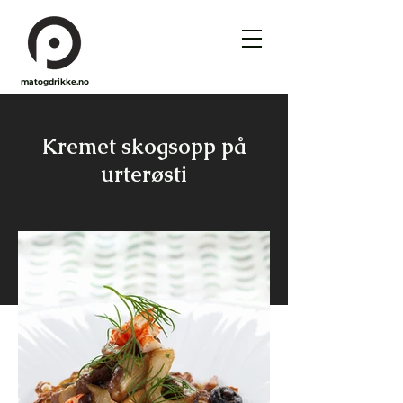
matogdrikke.no
Kremet skogsopp på
urterøsti