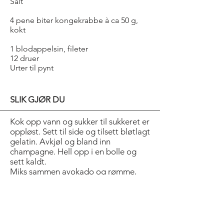
Salt
4 pene biter kongekrabbe à ca 50 g,
kokt
1 blodappelsin, fileter
12 druer
Urter til pynt
SLIK GJØR DU
Kok opp vann og sukker til sukkeret er
oppløst. Sett til side og tilsett bløtlagt
gelatin. Avkjøl og bland inn
champagne. Hell opp i en bolle og
sett kaldt.
Miks sammen avokado og rømme,
smak til med sitronsaft og salt.
Hakk opp geleen og anrett på fire
tallerkener eller i glass. Ha på
avokadopuré, krabbe og pynt med
blodappelsin, druer og urter, servér.