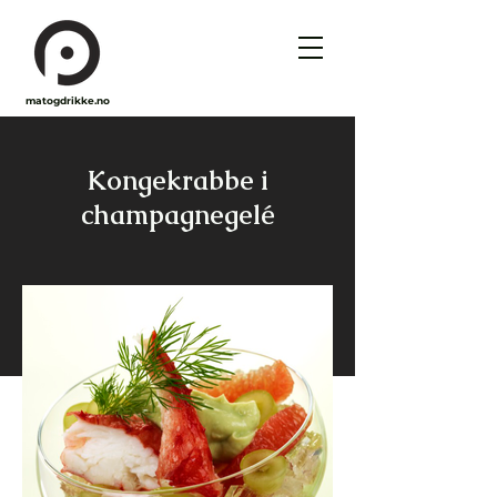
matogdrikke.no
Kongekrabbe i
champagnegelé