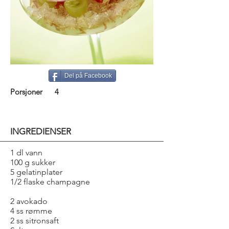
Del på Facebook
Porsjoner
4
INGREDIENSER
1 dl vann
100 g sukker
5 gelatinplater
1/2 flaske champagne
2 avokado
4 ss rømme
2 ss sitronsaft