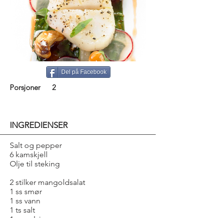
Del på Facebook
Porsjoner
2
INGREDIENSER
Salt og pepper
6 kamskjell
Olje til steking
2 stilker mangoldsalat
1 ss smør
1 ss vann
1 ts salt