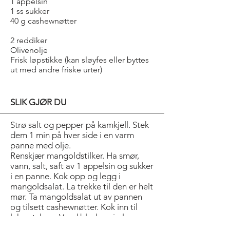
1 appelsin
1 ss sukker
40 g cashewnøtter
2 reddiker
Olivenolje
Frisk løpstikke (kan sløyfes eller byttes
ut med andre friske urter)
SLIK GJØR DU
Strø salt og pepper på kamkjell. Stek
dem 1 min på hver side i en varm
panne med olje.
Renskjær mangoldstilker. Ha smør,
vann, salt, saft av 1 appelsin og sukker
i en panne. Kok opp og legg i
mangoldsalat. La trekke til den er helt
mør. Ta mangoldsalat ut av pannen
og tilsett cashewnøtter. Kok inn til
laken tykner. Vend bladene i glasuren
rett før servering.