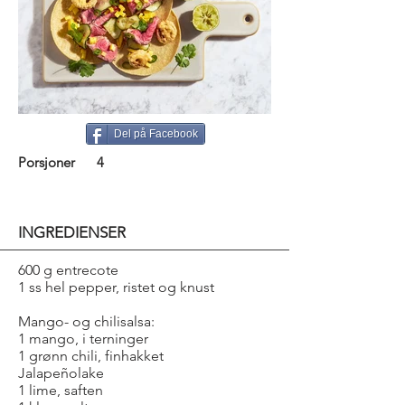
Del på Facebook
Porsjoner
4
INGREDIENSER
600 g entrecote
1 ss hel pepper, ristet og knust
Mango- og chilisalsa:
1 mango, i terninger
1 grønn chili, finhakket
Jalapeñolake
1 lime, saften