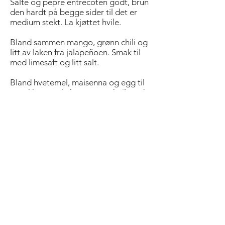
Salte og pepre entrecoten godt, brun
den hardt på begge sider til det er
medium stekt. La kjøttet hvile.
Bland sammen mango, grønn chili og
litt av laken fra jalapeñoen. Smak til
med limesaft og litt salt.
Bland hvetemel, maisenna og egg til
en tykk pannekakerøre, smak til med
salt og pepper og dypp jalapeñoene i
røren. Friter dem i olje på 170 °C. La
dem renne av på kjøkkenpapir.
Bland agurk, soyasaus, riseddik,
sesamfrø og grønn chili til en salat.​
Legg kjøttet på lefser, topp med
mangosalsa, sprø jalapeño og
agurksalat.