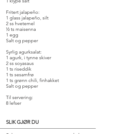
1 klype salt
Fritert jalapeño:
1 glass jalapeño, silt
2 ss hvetemel
½ ts maisenna
1 egg
Salt og pepper
Syrlig agurksalat:
1 agurk, i tynne skiver
2 ss soyasaus
1 ts riseddik
1 ts sesamfrø
1 ts grønn chili, finhakket
Salt og pepper
Til servering:
8 lefser
SLIK GJØR DU