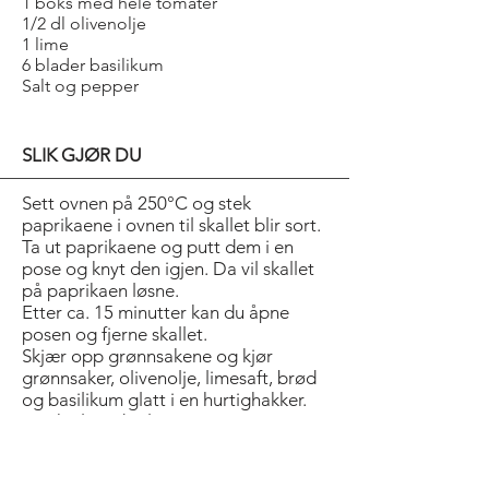
1 boks med hele tomater
1/2 dl olivenolje
1 lime
6 blader basilikum
Salt og pepper
SLIK GJØR DU
Sett ovnen på 250°C og stek
paprikaene i ovnen til skallet blir sort.
Ta ut paprikaene og putt dem i en
pose og knyt den igjen. Da vil skallet
på paprikaen løsne.
Etter ca. 15 minutter kan du åpne
posen og fjerne skallet.
Skjær opp grønnsakene og kjør
grønnsaker, olivenolje, limesaft, brød
og basilikum glatt i en hurtighakker.
Smak til med salt og pepper.
Suppen skal være kald og kan
serveres med isbiter om man ønsker.