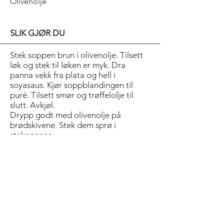
Olivenolje
SLIK GJØR DU
Stek soppen brun i olivenolje. Tilsett
løk og stek til løken er myk. Dra
panna vekk fra plata og hell i
soyasaus. Kjør soppblandingen til
puré. Tilsett smør og trøffelolje til
slutt. Avkjøl.
Drypp godt med olivenolje på
brødskivene. Stek dem sprø i
stekepanne.
Smaker aller best sammen med
moden, mørk og gjerne godt lagret
rødvin.