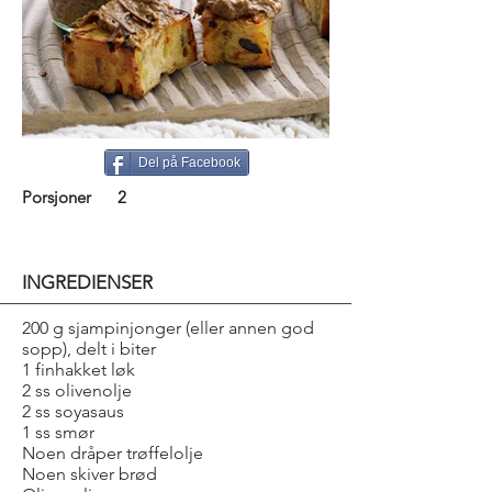
Del på Facebook
Porsjoner
2
INGREDIENSER
200 g sjampinjonger (eller annen god
sopp), delt i biter
1 finhakket løk
2 ss olivenolje
2 ss soyasaus
1 ss smør
Noen dråper trøffelolje
Noen skiver brød