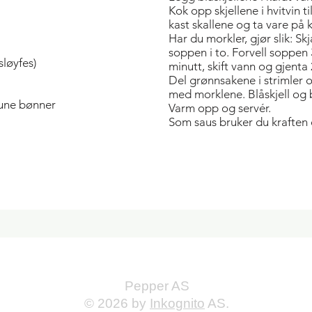
Kok opp skjellene i hvitvin ti
kast skallene og ta vare på k
Har du morkler, gjør slik: Sk
soppen i to. Forvell soppen 
sløyfes)
minutt, skift vann og gjenta 
Del grønnsakene i strimler
med morklene. Blåskjell og b
rune bønner
Varm opp og servér.
Som saus bruker du kraften o
Pepper AS
© 2026 by
Inkognito
AS.