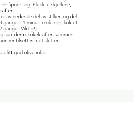
l de åpner seg. Plukk ut skjellene,
raften.
jær av nederste del av stilken og del
3 ganger i 1 minutt (kok opp, kok i 1
2 ganger. Viktig!).
 og surr dem i kokekraften sammen
ønner tilsettes mot slutten.
g litt god olivenolje.