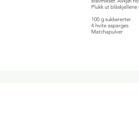
stavmikser. Avkjøl no
Plukk ut blåskjellene
100 g sukkererter
4 hvite asparges
Matchapulver