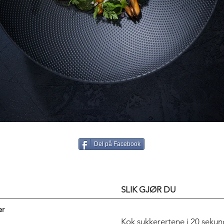
Del på Facebook
SLIK GJØR DU
er
Kok sukkerertene i 20 sekund