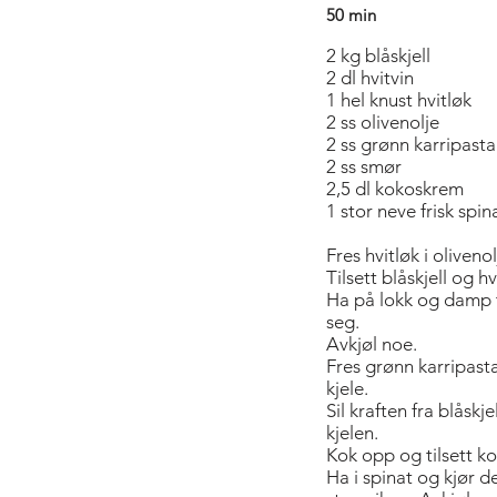
50 min
2 kg blåskjell
2 dl hvitvin
1 hel knust hvitløk
2 ss olivenolje
2 ss grønn karripasta
2 ss smør
2,5 dl kokoskrem
1 stor neve frisk spin
Fres hvitløk i olivenol
Tilsett blåskjell og hv
Ha på lokk og damp t
seg.
Avkjøl noe.
Fres grønn karripasta
kjele.
Sil kraften fra blåskje
kjelen.
Kok opp og tilsett k
Ha i spinat og kjør d