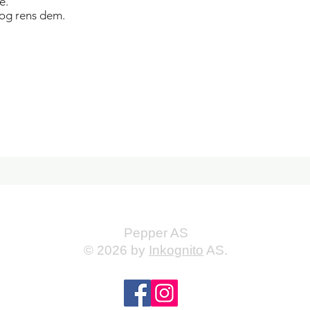
e.
 og rens dem.
Pepper AS
© 2026 by
Inkognito
AS.