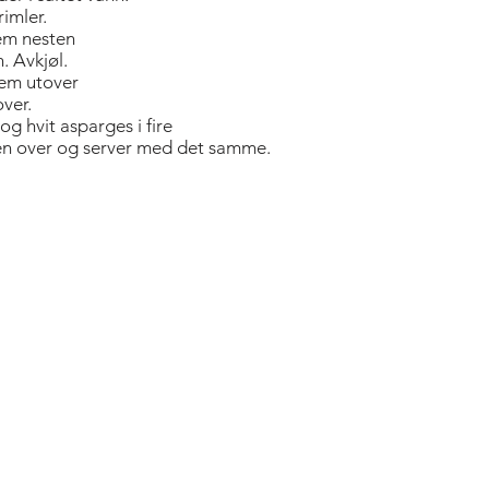
rimler.
dem nesten
. Avkjøl.
dem utover
over.
 og hvit asparges i fire
pen over og server med det samme.