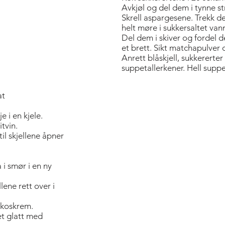
Avkjøl og del dem i tynne st
Skrell aspargesene. Trekk 
helt møre i sukkersaltet vann
Del dem i skiver og fordel 
et brett. Sikt matchapulver 
Anrett blåskjell, sukkererter
suppetallerkener. Hell sup
at
je i en kjele.
itvin.
il skjellene åpner
 i smør i en ny
llene rett over i
okoskrem.
et glatt med