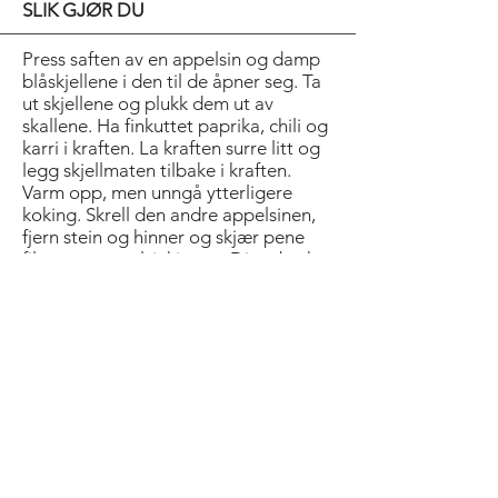
SLIK GJØR DU
Press saften av en appelsin og damp
blåskjellene i den til de åpner seg. Ta
ut skjellene og plukk dem ut av
skallene. Ha finkuttet paprika, chili og
karri i kraften. La kraften surre litt og
legg skjellmaten tilbake i kraften.
Varm opp, men unngå ytterligere
koking. Skrell den andre appelsinen,
fjern stein og hinner og skjær pene
fileter av appelsinkjøttet. Disse brukes
til pynt. Anrett i skåler og dryss over
gressløk.