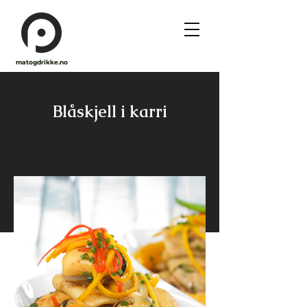
matogdrikke.no
Blåskjell i karri