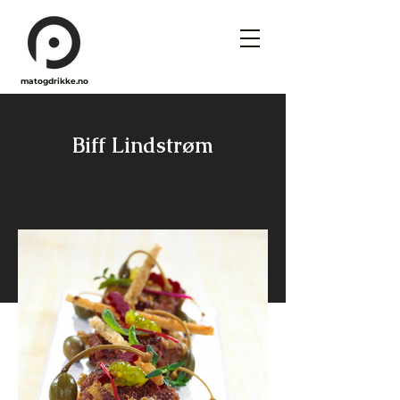
matogdrikke.no
Biff Lindstrøm