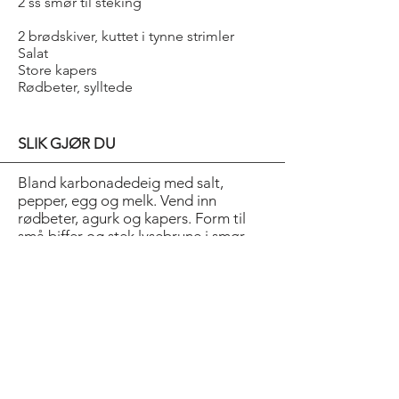
2 ss smør til steking
2 brødskiver, kuttet i tynne strimler
Salat
Store kapers
Rødbeter, sylltede
SLIK GJØR DU
Bland karbonadedeig med salt,
pepper, egg og melk. Vend inn
rødbeter, agurk og kapers. Form til
små biffer og stek lysebrune i smør.
Servér biffene med brødstrimler stekt
i samme panne, salat, kapers og
syltede rødbeter.