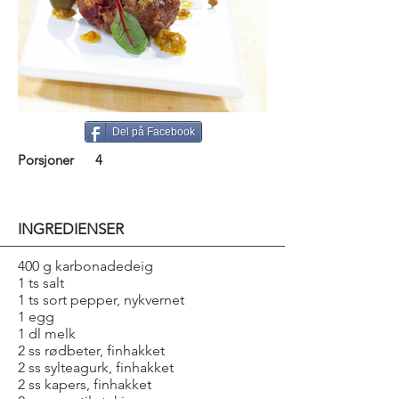
Del på Facebook
Porsjoner
4
INGREDIENSER
400 g karbonadedeig
1 ts salt
1 ts sort pepper, nykvernet
1 egg
1 dl melk
2 ss rødbeter, finhakket
2 ss sylteagurk, finhakket
2 ss kapers, finhakket