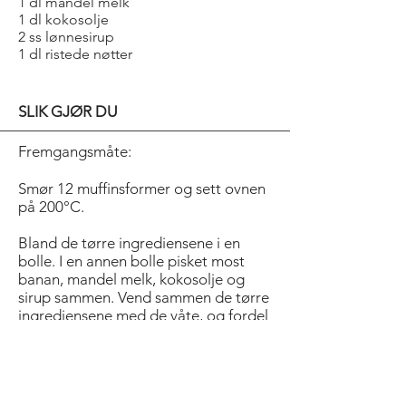
1 dl mandel melk
1 dl kokosolje
2 ss lønnesirup
1 dl ristede nøtter
SLIK GJØR DU
Fremgangsmåte:
Smør 12 muffinsformer og sett ovnen
på 200°C.
Bland de tørre ingrediensene i en
bolle. I en annen bolle pisket most
banan, mandel melk, kokosolje og
sirup sammen. Vend sammen de tørre
ingrediensene med de våte, og fordel
i muffinsformene. Dryss over nøtter
og gjerne litt ekstra sukker.
Stek midt i ovn i ca. 18 minutter eller