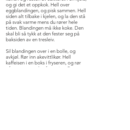
og gi det et oppkok. Hell over
eggblandingen, og pisk sammen. Hell
siden alt tilbake i kjelen, og la den stå
på svak varme mens du rører hele
tiden. Blandingen må ikke koke. Den
skal bli så tykk at den fester seg på
baksiden av en tresleiv.
Sil blandingen over i en bolle, og
avkjøl. Rør inn akevittlikør. Hell
kaffeisen i en boks i fryseren, og rør
ofte om mens den fryser inn. Dette
hindrer danning av iskrystaller og gir
isen en fin konsistens.
Varm opp multesuppen til 70–80
grader. Anrett i lune tallerkener. Hell
over akevitt, og tenn på. Legg i
iskremen under flamberingen, slik at
det slukker. Dryss over timiansukker.
Server med lett avkjølt Løitens