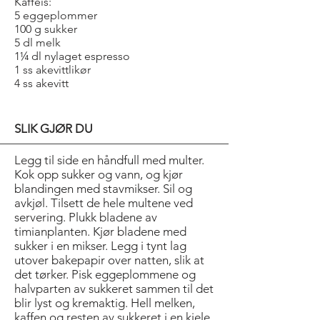
Kaffeis:
5 eggeplommer
100 g sukker
5 dl melk
1¼ dl nylaget espresso
1 ss akevittlikør
4 ss akevitt
SLIK GJØR DU
Legg til side en håndfull med multer.
Kok opp sukker og vann, og kjør
blandingen med stavmikser. Sil og
avkjøl. Tilsett de hele multene ved
servering. Plukk bladene av
timianplanten. Kjør bladene med
sukker i en mikser. Legg i tynt lag
utover bakepapir over natten, slik at
det tørker. Pisk eggeplommene og
halvparten av sukkeret sammen til det
blir lyst og kremaktig. Hell melken,
kaffen og resten av sukkeret i en kjele,