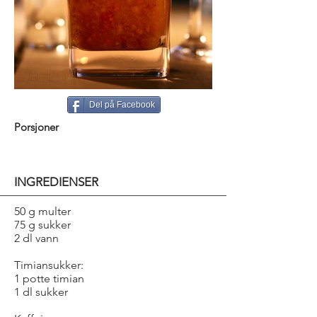
Del på Facebook
Porsjoner
INGREDIENSER
50 g multer
75 g sukker
2 dl vann
Timiansukker:
1 potte timian
1 dl sukker