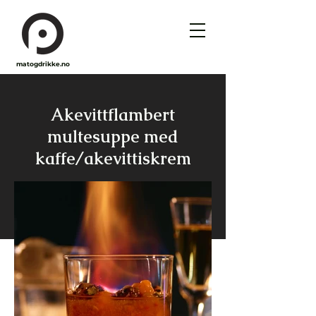
matogdrikke.no
Akevittflambert
multesuppe med
kaffe/akevittiskrem