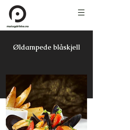
matogdrikke.no
Øldampede blåskjell