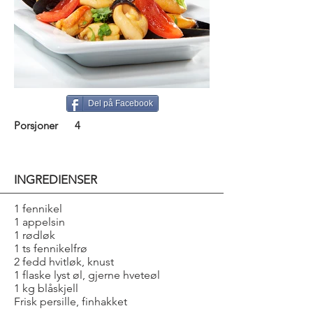
Del på Facebook
Porsjoner
4
INGREDIENSER
1 fennikel
1 appelsin
1 rødløk
1 ts fennikelfrø
2 fedd hvitløk, knust
1 flaske lyst øl, gjerne hveteøl
1 kg blåskjell
Frisk persille, finhakket