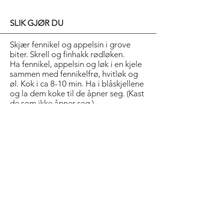
SLIK GJØR DU
Skjær fennikel og appelsin i grove
biter. Skrell og finhakk rødløken.
Ha fennikel, appelsin og løk i en kjele
sammen med fennikelfrø, hvitløk og
øl. Kok i ca 8-10 min. Ha i blåskjellene
og la dem koke til de åpner seg. (Kast
de som ikke åpner seg.)
Servér med finhakket persille.
Servér gjerne med pommes frites og
aïoli.