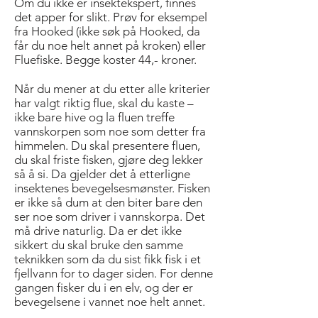
Om du ikke er insektekspert, finnes
det apper for slikt. Prøv for eksempel
fra Hooked (ikke søk på Hooked, da
får du noe helt annet på kroken) eller
Fluefiske. Begge koster 44,- kroner.
Når du mener at du etter alle kriterier
har valgt riktig flue, skal du kaste –
ikke bare hive og la fluen treffe
vannskorpen som noe som detter fra
himmelen. Du skal presentere fluen,
du skal friste fisken, gjøre deg lekker
så å si. Da gjelder det å etterligne
insektenes bevegelsesmønster. Fisken
er ikke så dum at den biter bare den
ser noe som driver i vannskorpa. Det
må drive naturlig. Da er det ikke
sikkert du skal bruke den samme
teknikken som da du sist fikk fisk i et
fjellvann for to dager siden. For denne
gangen fisker du i en elv, og der er
bevegelsene i vannet noe helt annet.