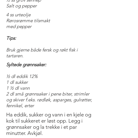
Salt og pepper
4 ss urteolje
Rørosrømme tilsmakt
med pepper
Tips:
Bruk gjerne både fersk og røkt fisk i
tartaren.
Syltede grønnsaker:
½ dl eddik 12%
1 dl sukker
1 ½ dl vann
2 dl små grønnsaker i pene biter, strimler
og skiver f.eks. rødløk, asparges, gulrøtter,
fennikel, erter
Ha eddik, sukker og vann i en kjele og
kok til sukkeret er løst opp. Legg i
grønnsaker og la trekke i et par
minutter. Avkjøl.