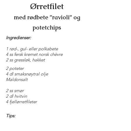
Ørretfilet
med rødbete ”ravioli” og
potetchips
Ingredienser:
1 rød-, gul- eller polkabete
4 ss fersk kremet norsk chèvre
2 ss gressløk, hakket
2 poteter
4 dl smaksnøytral olje
Maldonsalt
2 ss smør
2 dl hvitvin
4 fjellørretfileter
Tips:
Servér med gode poteter og en liten