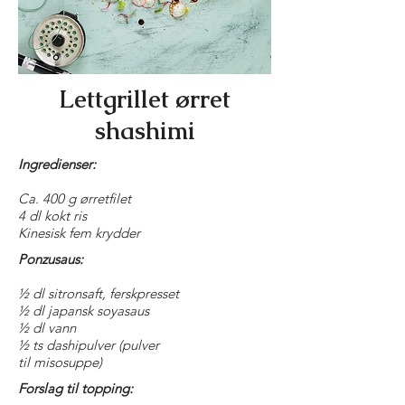
Lettgrillet ørret
shashimi
Ingredienser:
Ca. 400 g ørretfilet
4 dl kokt ris
Kinesisk fem krydder
Ponzusaus:
½ dl sitronsaft, ferskpresset
½ dl japansk soyasaus
½ dl vann
½ ts dashipulver (pulver
til misosuppe)
Forslag til topping: