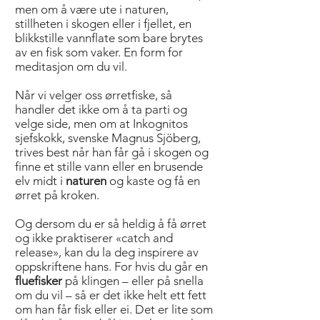
men om å være ute i naturen,
stillheten i skogen eller i fjellet, en
blikkstille vannflate som bare brytes
av en fisk som vaker. En form for
meditasjon om du vil.
Når vi velger oss ørretfiske, så
handler det ikke om å ta parti og
velge side, men om at Inkognitos
sjefskokk, svenske Magnus Sjöberg,
trives best når han får gå i skogen og
finne et stille vann eller en brusende
elv midt i
naturen
og kaste og få en
ørret på kroken.
Og dersom du er så heldig å få ørret
og ikke praktiserer «catch and
release», kan du la deg inspirere av
oppskriftene hans. For hvis du går en
fluefisker
på klingen – eller på snella
om du vil – så er det ikke helt ett fett
om han får fisk eller ei. Det er lite som