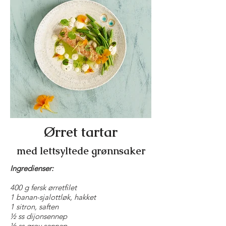
Ørret tartar
med lettsyltede grønnsaker
Ingredienser:
400 g fersk ørretfilet
1 banan-sjalottløk, hakket
1 sitron, saften
½ ss dijonsennep
½ ss grov sennep