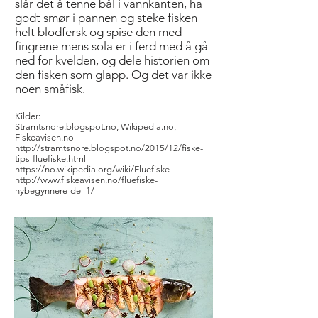
slår det å tenne bål i vannkanten, ha
godt smør i pannen og steke fisken
helt blodfersk og spise den med
fingrene mens sola er i ferd med å gå
ned for kvelden, og dele historien om
den fisken som glapp. Og det var ikke
noen småfisk.
Kilder:
Stramtsnore.blogspot.no, Wikipedia.no,
Fiskeavisen.no
http://stramtsnore.blogspot.no/2015/12/fiske-
tips-fluefiske.html
https://no.wikipedia.org/wiki/Fluefiske
http://www.fiskeavisen.no/fluefiske-
nybegynnere-del-1/