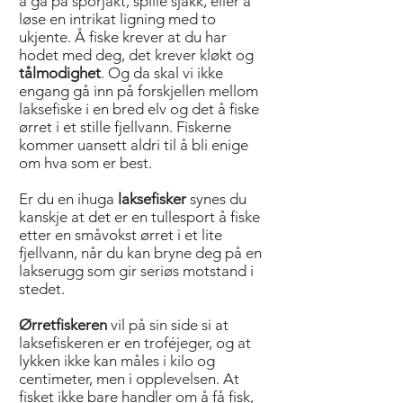
å gå på sporjakt, spille sjakk, eller å
løse en intrikat ligning med to
ukjente. Å fiske krever at du har
hodet med deg, det krever kløkt og
tålmodighet
. Og da skal vi ikke
engang gå inn på forskjellen mellom
laksefiske i en bred elv og det å fiske
ørret i et stille fjellvann. Fiskerne
kommer uansett aldri til å bli enige
om hva som er best.
Er du en ihuga
laksefisker
synes du
kanskje at det er en tullesport å fiske
etter en småvokst ørret i et lite
fjellvann, når du kan bryne deg på en
lakserugg som gir seriøs motstand i
stedet.
Ørretfiskeren
vil på sin side si at
laksefiskeren er en troféjeger, og at
lykken ikke kan måles i kilo og
centimeter, men i opplevelsen. At
fisket ikke bare handler om å få fisk,