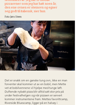
pizzaovner som jeg har hatt noen år,
den ene ovnen er steinovn og egner
seg godt til italiensk, sier hun.
Foto: Jørn Steen
Det er snakk om en ganske tung ovn, ikke en man
forventer skal kommer ut av en bobil, men Mette
vet at bobilvennene vil hjelpe med tunge løft.
Duftende nybakt pizza blir alltid satt stor pris på
under festivalhelgen og når pizzaen er servert
kommer instrumentene fram. Mettes favorittcamp,
Riverside Bluescamp, ligger på en halvøy i