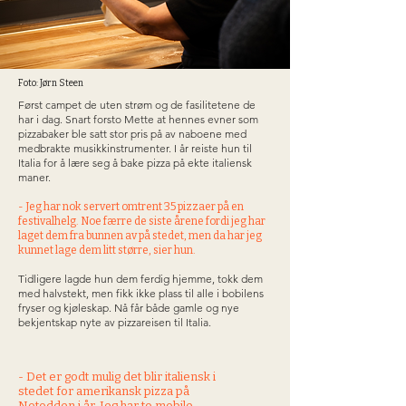
Foto: Jørn Steen
Først campet de uten strøm og de fasilitetene de
har i dag. Snart forsto Mette at hennes evner som
pizzabaker ble satt stor pris på av naboene med
medbrakte musikkinstrumenter. I år reiste hun til
Italia for å lære seg å bake pizza på ekte italiensk
maner.
- Jeg har nok servert omtrent 35 pizzaer på en
festivalhelg. Noe færre de siste årene fordi jeg har
laget dem fra bunnen av på stedet, men da har jeg
kunnet lage dem litt større, sier hun.
Tidligere lagde hun dem ferdig hjemme, tokk dem
med halvstekt, men fikk ikke plass til alle i bobilens
fryser og kjøleskap. Nå får både gamle og nye
bekjentskap nyte av pizzareisen til Italia.
- Det er godt mulig det blir italiensk i
stedet for amerikansk pizza på
Notodden i år. Jeg har to mobile