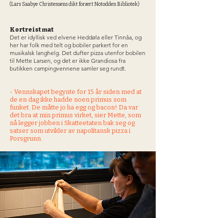
(Lars Saabye Christensens dikt forært Notodden Bibliotek)
Kortreist mat
Det er idyllisk ved elvene Heddøla eller Tinnåa, og
her har folk med telt og bobiler parkert for en
musikalsk langhelg. Det dufter pizza utenfor bobilen
til Mette Larsen, og det er ikke Grandiosa fra
butikken campingvennene samler seg rundt.
- Vennskapet begynte for 15 år siden med at
de en dag ikke hadde noen primus som
funket. De måtte jo ha egg og bacon! Da var
det bra at min primus virket, sier Mette, som
nå legger jobben i Skatteetaten bak seg og
satser som utvikler av napolitansk pizza i
Porsgrunn.