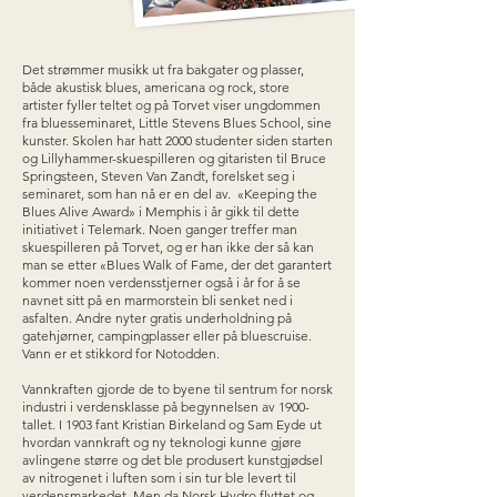
Det strømmer musikk ut fra bakgater og plasser,
både akustisk blues, americana og rock, store
artister fyller teltet og på Torvet viser ungdommen
fra bluesseminaret, Little Stevens Blues School, sine
kunster. Skolen har hatt 2000 studenter siden starten
og Lillyhammer-skuespilleren og gitaristen til Bruce
Springsteen, Steven Van Zandt, forelsket seg i
seminaret, som han nå er en del av. «Keeping the
Blues Alive Award» i Memphis i år gikk til dette
initiativet i Telemark. Noen ganger treffer man
skuespilleren på Torvet, og er han ikke der så kan
man se etter «Blues Walk of Fame, der det garantert
kommer noen verdensstjerner også i år for å se
navnet sitt på en marmorstein bli senket ned i
asfalten. Andre nyter gratis underholdning på
gatehjørner, campingplasser eller på bluescruise.
Vann er et stikkord for Notodden.
Vannkraften gjorde de to byene til sentrum for norsk
industri i verdensklasse på begynnelsen av 1900-
tallet. I 1903 fant Kristian Birkeland og Sam Eyde ut
hvordan vannkraft og ny teknologi kunne gjøre
avlingene større og det ble produsert kunstgjødsel
av nitrogenet i luften som i sin tur ble levert til
verdensmarkedet. Men da Norsk Hydro flyttet og