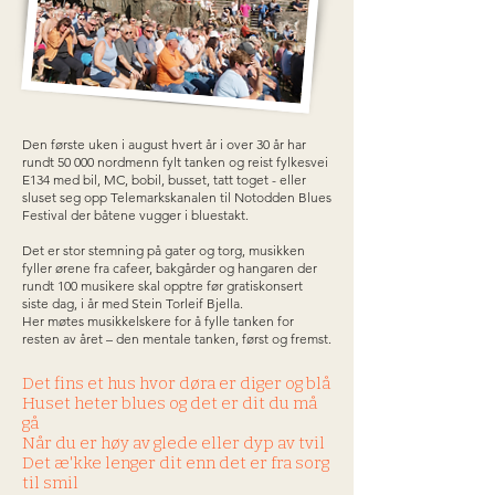
Den første uken i august hvert år i over 30 år har
rundt 50 000 nordmenn fylt tanken og reist fylkesvei
E134 med bil, MC, bobil, busset, tatt toget - eller
sluset seg opp Telemarkskanalen til Notodden Blues
Festival der båtene vugger i bluestakt.
Det er stor stemning på gater og torg, musikken
fyller ørene fra cafeer, bakgårder og hangaren der
rundt 100 musikere skal opptre før gratiskonsert
siste dag, i år med Stein Torleif Bjella.
Her møtes musikkelskere for å fylle tanken for
resten av året – den mentale tanken, først og fremst.
Det fins et hus hvor døra er diger og blå
Huset heter blues og det er dit du må
gå
Når du er høy av glede eller dyp av tvil
Det æ'kke lenger dit enn det er fra sorg
til smil