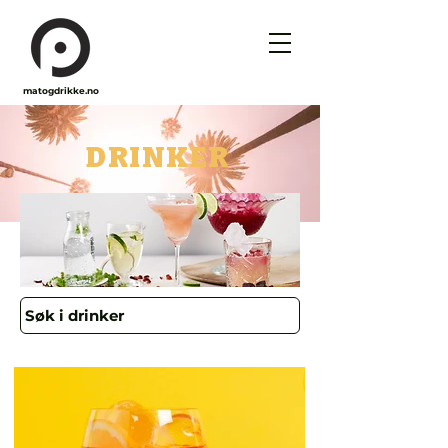
matogdrikke.no
DRINKER