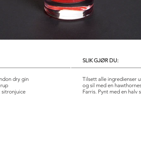
SLIK GJØR DU:
ndon dry gin
Tilsett alle ingredienser 
irup
og sil med en hawthornes
 sitronjuice
Farris. Pynt med en halv s