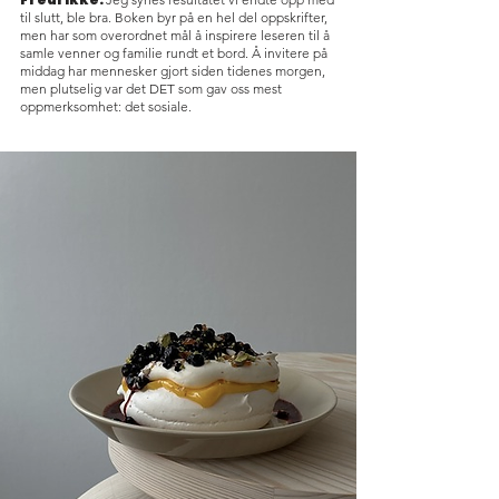
til slutt, ble bra. Boken byr på en hel del oppskrifter,
men har som overordnet mål å inspirere leseren til å
samle venner og familie rundt et bord. Å invitere på
middag har mennesker gjort siden tidenes morgen,
men plutselig var det DET som gav oss mest
oppmerksomhet: det sosiale.