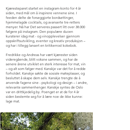
Kjæresteparet startet en instagram-konto for 4 år
siden, med mål om å inspirere vennene sine. I
feeden delte de forseggjorte bordsettinger,
hjemmelagde cocktails, og avanserte tre-retters
menyer. Nå har Det serveres passert litt over 38.000
følgere på instagram. Den populære duoen
kuraterer idag mat - og vinopplevelser gjennom
oppskriftsutvikling, eventer og kreativ produksjon –
og har i tillegg lansert en kritikerrost kokebok.
Fredrikke og Andreas har vært kjærester siden
videregående, blitt voksne sammen, og har de
senere årene utviklet en sterk interesse for mat, vin
– og alt som følger med. Kanskje var det for å redde
forholdet. Kanskje søkte de sosiale møteplasser, og
besluttet å skape dem selv. Kanskje trengte de å
anvende fagene sine - psykologi og design – i andre,
relevante sammenhenger. Kanskje syntes de Oslo
var en drittkjedelig by. Poenget er at de for 4 år
siden bestemte seg for å lære noe de ikke kunne:
lage mat.