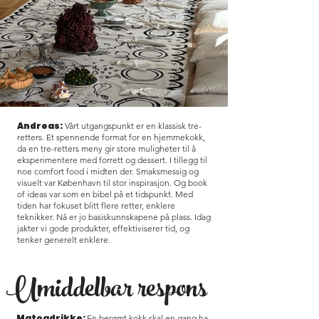
Andreas:
Vårt utgangspunkt er en klassisk tre-
retters. Et spennende format for en hjemmekokk,
da en tre-retters meny gir store muligheter til å
eksperimentere med forrett og dessert. I tillegg til
noe comfort food i midten der. Smaksmessig og
visuelt var København til stor inspirasjon. Og book
of ideas var som en bibel på et tidspunkt. Med
tiden har fokuset blitt flere retter, enklere
teknikker. Nå er jo basiskunnskapene på plass. Idag
jakter vi gode produkter, effektiviserer tid, og
tenker generelt enklere.
Umiddelbar respons
Matogdrikke:
En berømt kokk skal en gang ha