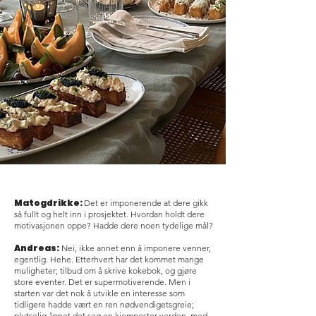
Matogdrikke:
Det er imponerende at dere gikk
så fullt og helt inn i prosjektet. Hvordan holdt dere
motivasjonen oppe? Hadde dere noen tydelige mål?
Andreas:
Nei, ikke annet enn å imponere venner,
egentlig. Hehe. Etterhvert har det kommet mange
muligheter; tilbud om å skrive kokebok, og gjøre
store eventer. Det er supermotiverende. Men i
starten var det nok å utvikle en interesse som
tidligere hadde vært en ren nødvendigetsgreie;
plutselig åpnet det seg en kjempestor verden, med