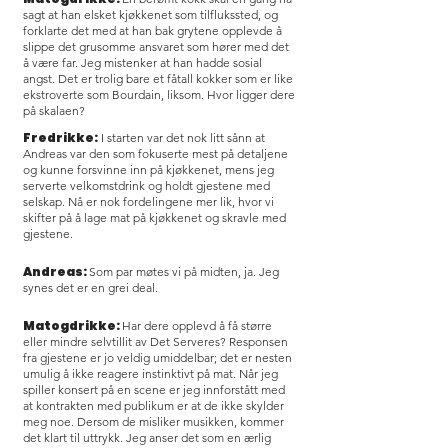
sagt at han elsket kjøkkenet som tilflukssted, og
forklarte det med at han bak grytene opplevde å
slippe det grusomme ansvaret som hører med det
å være far. Jeg mistenker at han hadde sosial
angst. Det er trolig bare et fåtall kokker som er like
ekstroverte som Bourdain, liksom. Hvor ligger dere
på skalaen?
Fredrikke:
I starten var det nok litt sånn at
Andreas var den som fokuserte mest på detaljene
og kunne forsvinne inn på kjøkkenet, mens jeg
serverte velkomstdrink og holdt gjestene med
selskap. Nå er nok fordelingene mer lik, hvor vi
skifter på å lage mat på kjøkkenet og skravle med
gjestene.
Andreas:
Som par møtes vi på midten, ja. Jeg
synes det er en grei deal.
Matogdrikke:
Har dere opplevd å få større
eller mindre selvtillit av Det Serveres? Responsen
fra gjestene er jo veldig umiddelbar; det er nesten
umulig å ikke reagere instinktivt på mat. Når jeg
spiller konsert på en scene er jeg innforstått med
at kontrakten med publikum er at de ikke skylder
meg noe. Dersom de misliker musikken, kommer
det klart til uttrykk. Jeg anser det som en ærlig