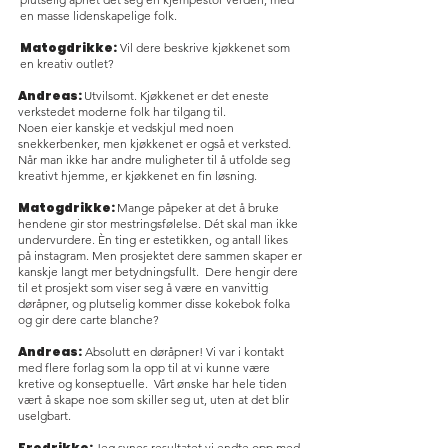
en masse lidenskapelige folk.
Matogdrikke:
Vil dere beskrive kjøkkenet som
en kreativ outlet?
Andreas:
Utvilsomt. Kjøkkenet er det eneste
verkstedet moderne folk har tilgang til.
Noen eier kanskje et vedskjul med noen
snekkerbenker, men kjøkkenet er også et verksted.
Når man ikke har andre muligheter til å utfolde seg
kreativt hjemme, er kjøkkenet en fin løsning.
Matogdrikke:
Mange påpeker at det å bruke
hendene gir stor mestringsfølelse. Dét skal man ikke
undervurdere. Èn ting er estetikken, og antall likes
på instagram. Men prosjektet dere sammen skaper er
kanskje langt mer betydningsfullt. Dere hengir dere
til et prosjekt som viser seg å være en vanvittig
døråpner, og plutselig kommer disse kokebok folka
og gir dere carte blanche?
Andreas:
Absolutt en døråpner! Vi var i kontakt
med flere forlag som la opp til at vi kunne være
kretive og konseptuelle. Vårt ønske har hele tiden
vært å skape noe som skiller seg ut, uten at det blir
uselgbart.
Fredrikke:
Jeg synes resultatet vi endte opp med