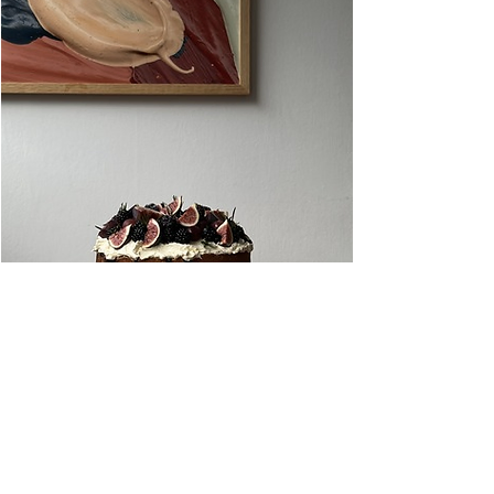
Matogdrikke:
Jeg har ofte tenkt at de
skeptiske, erfarne kokkene bør være litt happy for at
insta-kokker har kommet på banen; det skaper i det
minste en ny interesse for faget; ikke nødvendigvis