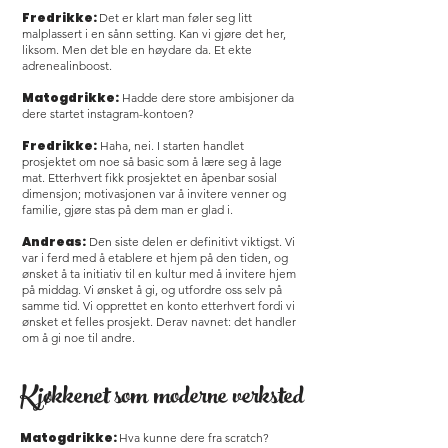
Fredrikke:
Det er klart man føler seg litt
malplassert i en sånn setting. Kan vi gjøre det her,
liksom. Men det ble en høydare da. Et ekte
adrenealinboost.
Matogdrikke:
Hadde dere store ambisjoner da
dere startet instagram-kontoen?
Fredrikke:
Haha, nei. I starten handlet
prosjektet om noe så basic som å lære seg å lage
mat. Etterhvert fikk prosjektet en åpenbar sosial
dimensjon; motivasjonen var å invitere venner og
familie, gjøre stas på dem man er glad i.
Andreas:
Den siste delen er definitivt viktigst. Vi
var i ferd med å etablere et hjem på den tiden, og
ønsket å ta initiativ til en kultur med å invitere hjem
på middag. Vi ønsket å gi, og utfordre oss selv på
samme tid. Vi opprettet en konto etterhvert fordi vi
ønsket et felles prosjekt. Derav navnet: det handler
om å gi noe til andre.
Kjøkkenet som moderne verksted
Matogdrikke:
Hva kunne dere fra scratch?