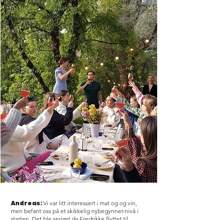
Andreas:
Vi var litt interessert i mat og og vin,
men befant oss på et skikkelig nybegynner-nivå i
starten. Det ble seriøst da Fredrikke flyttet til