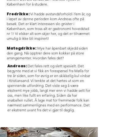
København for å studere.
Fredrikke:
Vi hadde avstandsforhold i fem år, og
i løpet av denne perioden kom Andreas ofte på
besøk. Det er klart interessen slo gnister i
København, som tross alt er gastronomi hovedstad
nr 1! Vi elsker alt som skjer her, og det er tilnærmet
umulig å ikke bli inspirert!
Matogdrikke:
Mye har åpenbart skjedd siden
den gang. Nå opptrer dere som kokker på store
arrangementer. Hvordan føles det?
Andreas:
Det føles rett og slett spesielt. Det
begynte med at vi fikk en forespørsel fra Mølla for
tre år siden, som for øvrig er en skikkelig kul vinbar
i Kristiansand. Vi tenkte at det hørtes ut som en
spennende utfordring. Det viste seg å være
ekstremt mye jobb, langt mer enn vi hadde sett for
oss, men like fullt en erfaring. Siden da har
snøballen rullet. Å lage mat for fremmede folk kan
nærmest sammenlignes med en performance. Det
er ekstremt uvant fra det vi gjør til daglig.