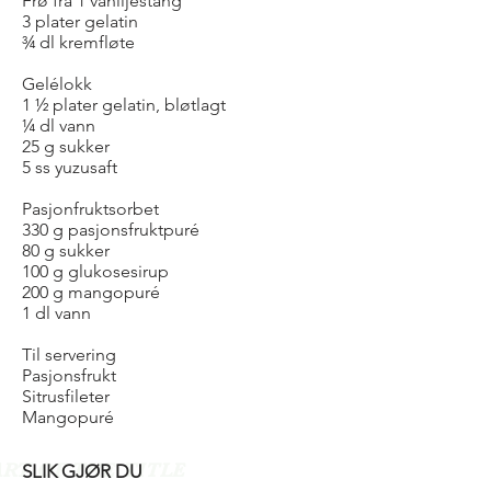
Frø fra 1 vaniljestang
3 plater gelatin
¾ dl kremfløte
Gelélokk
1 ½ plater gelatin, bløtlagt
¼ dl vann
25 g sukker
5 ss yuzusaft
Pasjonfruktsorbet
330 g pasjonsfruktpuré
80 g sukker
100 g glukosesirup
200 g mangopuré
1 dl vann
Til servering
Pasjonsfrukt
Sitrusfileter
Mangopuré
ART OF THE TITLE
SLIK GJØR DU