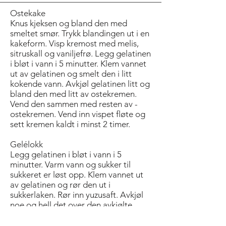
Ostekake
Knus kjeksen og bland den med
smeltet smør. Trykk blandingen ut i en
kakeform. Visp kremost med melis,
sitruskall og vaniljefrø. Legg gelatinen
i bløt i vann i 5 minutter. Klem vannet
ut av gelatinen og smelt den i litt
kokende vann. Avkjøl gelatinen litt og
bland den med litt av ostekremen.
Vend den sammen med resten av ­
ostekremen. Vend inn vispet fløte og
sett kremen kaldt i minst 2 timer.
Gelélokk
Legg gelatinen i bløt i vann i 5
minutter. Varm vann og sukker til
sukkeret er løst opp. Klem vannet ut
av gelatinen og rør den ut i
sukkerlaken. Rør inn yuzusaft. Avkjøl
noe og hell det over den avkjølte
ostekaken.