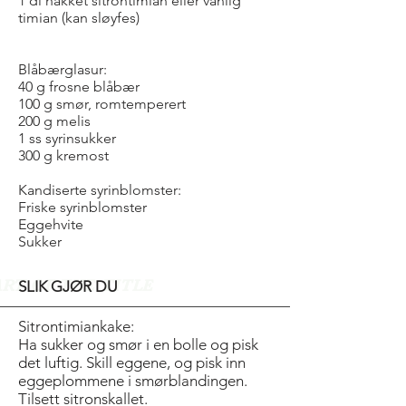
1 dl hakket sitrontimian eller vanlig
timian (kan sløyfes)
Blåbærglasur:
40 g frosne blåbær
100 g smør, romtemperert
200 g melis
1 ss syrinsukker
300 g kremost
Kandiserte syrinblomster:
Friske syrinblomster
Eggehvite
Sukker
ART OF THE TITLE
SLIK GJØR DU
Sitrontimiankake:
Ha sukker og smør i en bolle og pisk
det luftig. Skill eggene, og pisk inn
eggeplommene i smørblandingen.
Tilsett sitronskallet.