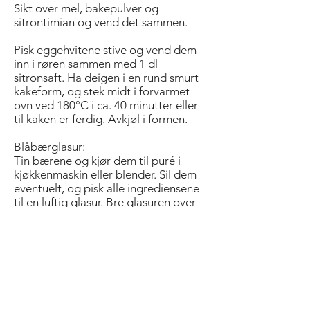
Sikt over mel, bakepulver og
sitrontimian og vend det sammen.
Pisk eggehvitene stive og vend dem
inn i røren sammen med 1 dl
sitronsaft. Ha deigen i en rund smurt
kakeform, og stek midt i forvarmet
ovn ved 180°C i ca. 40 minutter eller
til kaken er ferdig. Avkjøl i formen.
Blåbærglasur:
Tin bærene og kjør dem til puré i
kjøkkenmaskin eller blender. Sil dem
eventuelt, og pisk alle ingrediensene
til en luftig glasur. Bre glasuren over
kaken når den er avkjølt.
Kandiserte syrinblomster:
Rens blomstene, og pensle dem med
eggehvite med en liten myk pensel.
Dypp dem så i sukker og legg dem på
et stekebrett dekket med bakepapir.