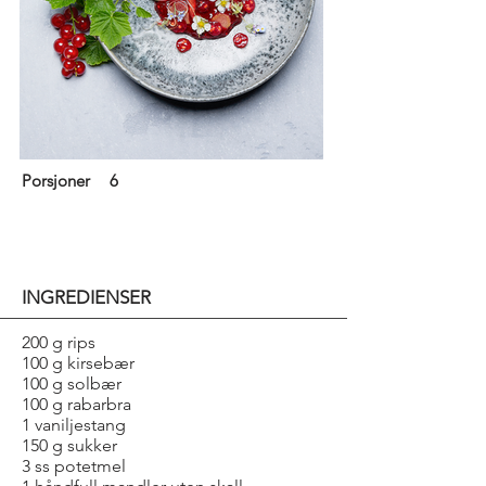
Porsjoner
6
INGREDIENSER
200 g rips
100 g kirsebær
100 g solbær
100 g rabarbra
1 vaniljestang
150 g sukker
3 ss potetmel