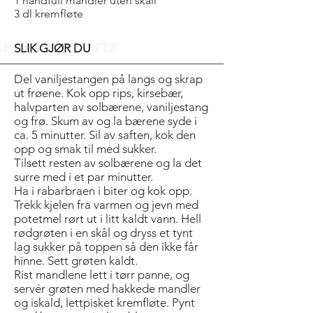
1 håndfull mandler uten skall
3 dl kremfløte
ART OF THE TITLE
SLIK GJØR DU
Del vaniljestangen på langs og skrap
ut frøene. Kok opp rips, kirsebær,
halvparten av solbærene, vaniljestang
og frø. Skum av og la bærene syde i
ca. 5 minutter. Sil av saften, kok den
opp og smak til med sukker.
Tilsett resten av solbærene og la det
surre med i et par minutter.
Ha i rabarbraen i biter og kok opp.
Trekk kjelen fra varmen og jevn med
potetmel rørt ut i litt kaldt vann. Hell
rødgrøten i en skål og dryss et tynt
lag sukker på toppen så den ikke får
hinne. Sett grøten kaldt.
Rist mandlene lett i tørr panne, og
servér grøten med hakkede mandler
og iskald, lett­pisket kremfløte. Pynt