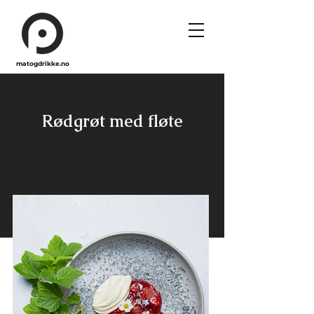
matogdrikke.no
Rødgrøt med fløte