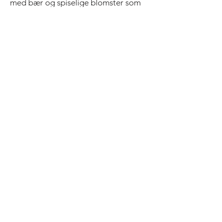
med bær og spiselige blomster som
forglemmegei og jordbærblomster.
Del på Facebook