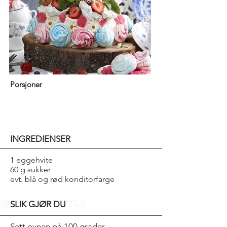
Porsjoner
INGREDIENSER
1 eggehvite
60 g sukker
evt. blå og rød konditorfarge
ART OF THE TITLE
SLIK GJØR DU
Sett ovnen på 100 grader.