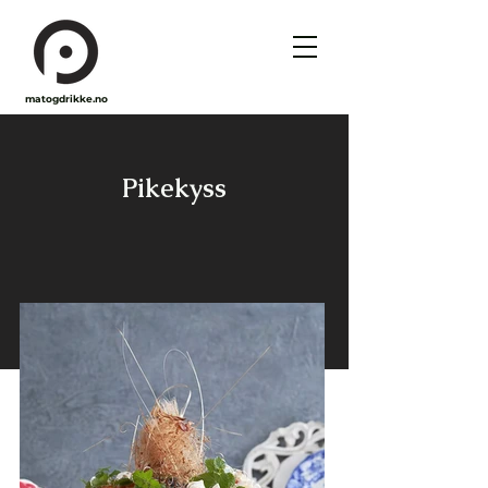
matogdrikke.no
Pikekyss