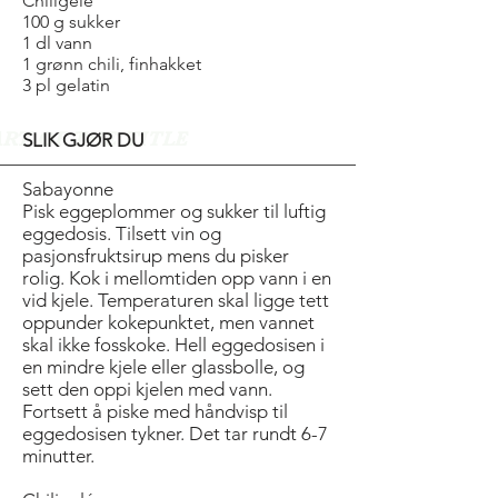
Chiligelé
100 g sukker
1 dl vann
1 grønn chili, finhakket
3 pl gelatin
ART OF THE TITLE
SLIK GJØR DU
Sabayonne
Pisk eggeplommer og sukker til luftig
eggedosis. Tilsett vin og
pasjonsfruktsirup mens du pisker
rolig. Kok i mellomtiden opp vann i en
vid kjele. Temperaturen skal ligge tett
oppunder kokepunktet, men vannet
skal ikke fosskoke. Hell eggedosisen i
en mindre kjele eller glassbolle, og
sett den oppi kjelen med vann.
Fortsett å piske med håndvisp til
eggedosisen tykner. Det tar rundt 6-7
minutter.