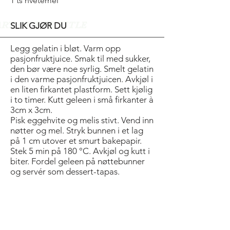
1 ts hvetemel
ART OF THE TITLE
SLIK GJØR DU
Legg gelatin i bløt. Varm opp
pasjonfruktjuice. Smak til med sukker,
den bør være noe syrlig. Smelt gelatin
i den varme pasjonfruktjuicen. Avkjøl i
en liten firkantet plastform. Sett kjølig
i to timer. Kutt geleen i små firkanter à
3cm x 3cm.
Pisk eggehvite og melis stivt. Vend inn
nøtter og mel. Stryk bunnen i et lag
på 1 cm utover et smurt bakepapir.
Stek 5 min på 180 °C. Avkjøl og kutt i
biter. Fordel geleen på nøttebunner
og servér som dessert-tapas.