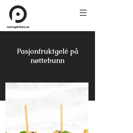
matogdrikke.no
Pasjonfruktgelé på
nøttebunn