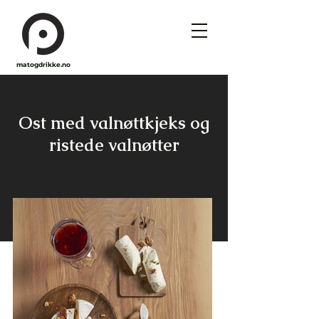
matogdrikke.no
Ost med valnøttkjeks og
ristede valnøtter