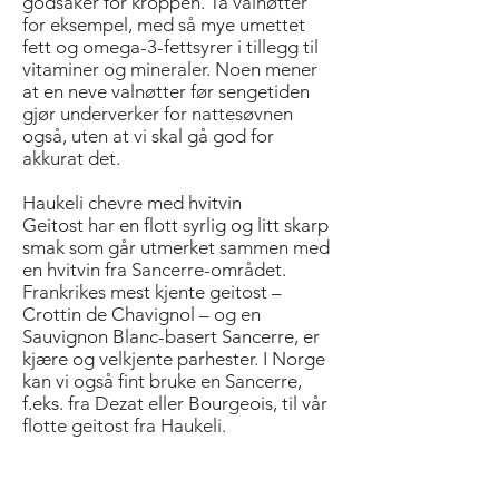
godsaker for kroppen. Ta valnøtter
for eksempel, med så mye umettet
fett og omega-3-fettsyrer i tillegg til
vitaminer og mineraler. Noen mener
at en neve valnøtter før sengetiden
gjør underverker for nattesøvnen
også, uten at vi skal gå god for
akkurat det.
Haukeli chevre med hvitvin
Geitost har en flott syrlig og litt skarp
smak som går utmerket sammen med
en hvitvin fra Sancerre-området.
Frankrikes mest kjente geitost –
Crottin de Chavignol – og en
Sauvignon Blanc-basert Sancerre, er
kjære og velkjente parhester. I Norge
kan vi også fint bruke en Sancerre,
f.eks. fra Dezat eller Bourgeois, til vår
flotte geitost fra Haukeli.
Camembert med rødvin
Oster av camemberttypen passer