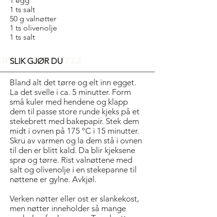
1 egg
1 ts salt
50 g valnøtter
1 ts olivenolje
1 ts salt
ART OF THE TITLE
SLIK GJØR DU
Bland alt det tørre og elt inn egget.
La det svelle i ca. 5 minutter. Form
små kuler med hendene og klapp
dem til passe store runde kjeks på et
stekebrett med bakepapir. Stek dem
midt i ovnen på 175 °C i 15 minutter.
Skru av varmen og la dem stå i ovnen
til den er blitt kald. Da blir kjeksene
sprø og tørre. Rist valnøttene med
salt og olivenolje i en stekepanne til
nøttene er gylne. Avkjøl.
Verken nøtter eller ost er slankekost,
men nøtter inneholder så mange