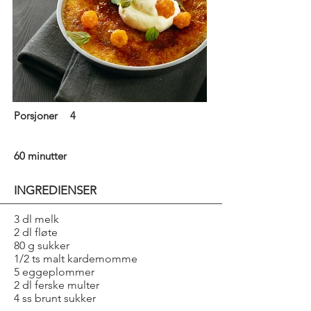
Porsjoner
4
60 minutter
INGREDIENSER
3 dl melk
2 dl fløte
80 g sukker
1/2 ts malt kardemomme
5 eggeplommer
2 dl ferske multer
4 ss brunt sukker