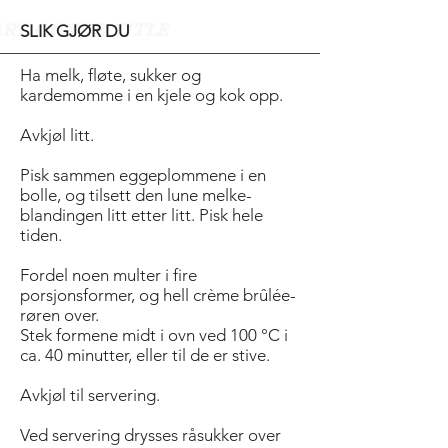
ART OF THE TITLE
SLIK GJØR DU
Ha melk, fløte, sukker og
kardemomme i en kjele og kok opp.
Avkjøl litt.
Pisk sammen eggeplommene i en
bolle, og tilsett den lune melke-
blandingen litt etter litt. Pisk hele
tiden.
Fordel noen multer i fire
porsjonsformer, og hell crème brûlée-
røren over.
Stek formene midt i ovn ved 100 °C i
ca. 40 minutter, eller til de er stive.
Avkjøl til servering.
Ved servering drysses råsukker over