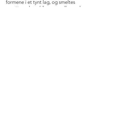
formene i et tynt lag, og smeltes
sprøtt med en skibrenner, eller under
grillelementet i ovnen.Server brûleene
med noen friske multer.
Forbered gjerne bruleene dagen før
de skal serveres.
Is, sorbet, appelsinfileter eller pisket
kremfløte smaker godt til
Del på Facebook