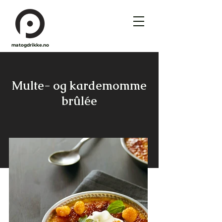
matogdrikke.no
Multe- og kardemomme
brûlée