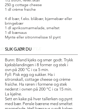
1/2 sitron, revet skall
250 g cottage cheese
1 dl crème fraiche
4 dl bær, f.eks. blåbær, bjørnebær eller
bringebær
1 dl aprikosmarmelade, smeltet
1 dl bærsaus
Mynte eller sitronmelisse til pynt
ART OF THE TITLE
SLIK GJØR DU
Bunn: Bland kjeks og smør godt. Trykk
kjeksblandingen i 8 former og stek i
ovn på 200 °C i ca 5 min.
Fyll: Pisk egg og sukker. Ha i
sitronskall, cottage cheese og crème
fraîche. Ha røren i formene og stek
nederst i ovnen på 200 °C i ca 15 min.
La kjølne.
Sett en kake på hver tallerken og pynt
med bær. Pensle bærene med smeltet
marmelade. Hell bærsaus rundt kaken