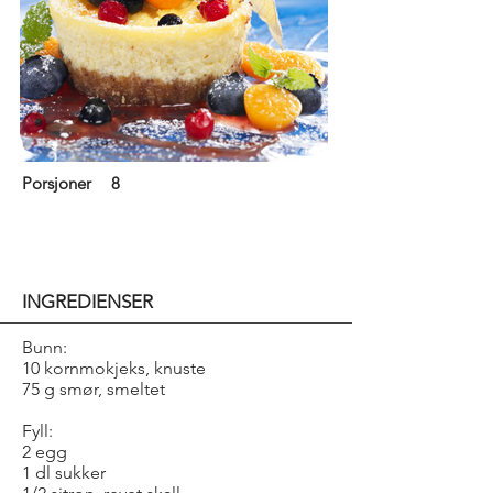
Porsjoner
8
INGREDIENSER
Bunn:
10 kornmokjeks, knuste
75 g smør, smeltet
Fyll:
2 egg
1 dl sukker