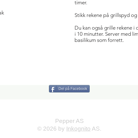
timer.
ak
Stikk rekene på grillspyd og
​Du kan også grille rekene i
i 10 minutter. Server med lim
basilikum som forrett.
Del på Facebook
Pepper AS
© 2026 by
Inkognito
AS.