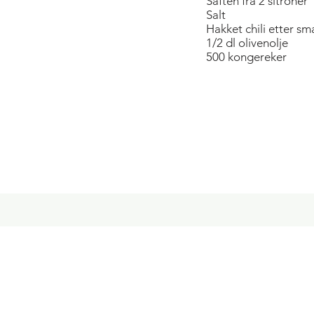
Saften fra 2 sitroner
Salt
Hakket chili etter sm
1/2 dl olivenolje
500 kongereker