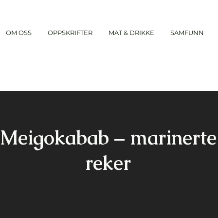
OM OSS
OPPSKRIFTER
MAT & DRIKKE
SAMFUNN
Meigokabab ­­– marinerte
reker