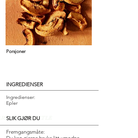
Porsjoner
INGREDIENSER
Ingredienser:
Epler
ART OF THE TITLE
SLIK GJØR DU
Fremgangsmåte: