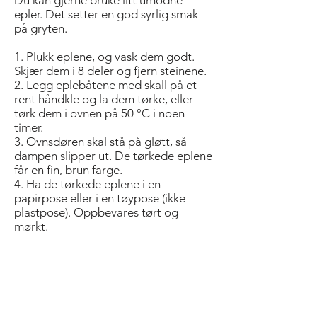
Du kan gjerne bruke litt umodne
epler. Det setter en god syrlig smak
på gryten.
1. Plukk eplene, og vask dem godt.
Skjær dem i 8 deler og fjern steinene.
2. Legg eplebåtene med skall på et
rent håndkle og la dem tørke, eller
tørk dem i ovnen på 50 °C i noen
timer.
3. Ovnsdøren skal stå på gløtt, så
dampen slipper ut. De tørkede eplene
får en fin, brun farge.
4. Ha de tørkede eplene i en
papirpose eller i en tøypose (ikke
plastpose). Oppbevares tørt og
mørkt.