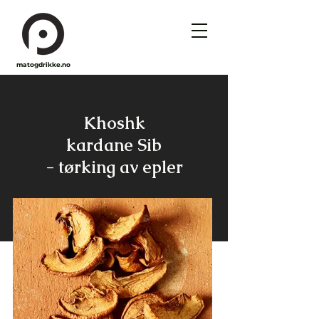
matogdrikke.no
Khoshk
kardane Sib
- tørking av epler