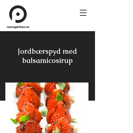
matogdrikke.no
Jordbærspyd med
balsamicosirup