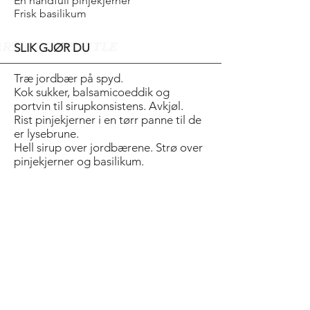
En håndfull pinjekjerner
Frisk basilikum
ART OF THE TITLE
SLIK GJØR DU
Træ jordbær på spyd.
Kok sukker, balsamicoeddik og
portvin til sirupkonsistens. Avkjøl.
Rist pinjekjerner i en tørr panne til de
er lysebrune.
Hell sirup over jordbærene. Strø over
pinjekjerner og basilikum.