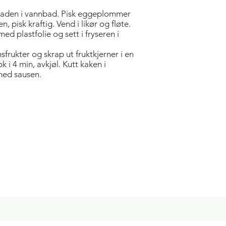
okoladen i vannbad. Pisk eggeplommer
n, pisk kraftig. Vend i likør og fløte.
ed plastfolie og sett i fryseren i
sfrukter og skrap ut fruktkjerner i en
k i 4 min, avkjøl. Kutt kaken i
med sausen.