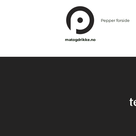
Pepper forside
matogdrikke.no
t