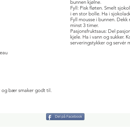
bunnen kjølne.
Fyll: Pisk fløten. Smelt sj
i en stor bolle. Ha i sjokolade
Fyll mousse i bunnen. Dekk m
minst 3 timer.
Pasjonsfruktsaus: Del pasjon
kjele. Ha i vann og sukker. Ko
serveringstykker og servér 
treau
r og bær smaker godt til.
Del på Facebook