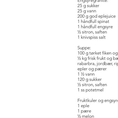
Engsyregranité:
25 g sukker
25 g vann
200 g god eplejuice
1 håndfull spinat
1 håndfull engsyre
½ sitron, saften
1 knivspiss salt
Suppe:
100 g tørket fiken og
½ kg frisk frukt og bæ
rabarbra, jordbær, ri
epler og pærer
1 ½ vann
120 g sukker
½ sitron, saften
1 ss potetmel
Fruktkuler og engsyr
1 eple
1 pære
½ melon