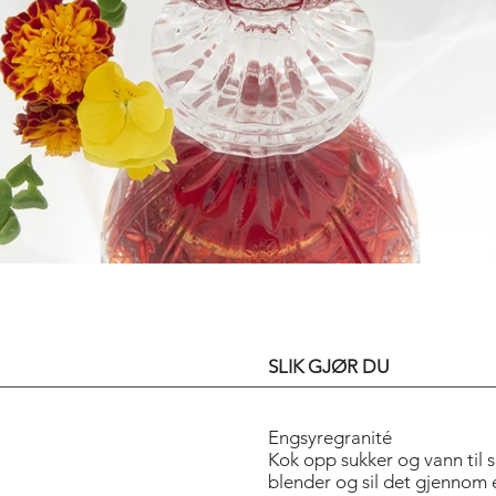
ART OF THE T
SLIK GJØR DU
Engsyregranité
Kok opp sukker og vann til si
blender og sil det gjennom e