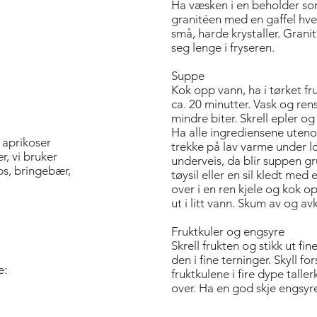
Ha væsken i en beholder som 
granitéen med en gaffel hver
små, harde krystaller. Gran
seg lenge i fryseren.
Suppe
Kok opp vann, ha i tørket fr
ca. 20 minutter. Vask og re
mindre biter. Skrell epler o
Ha alle ingrediensene uteno
 aprikoser
trekke på lav varme under lok
r, vi bruker
underveis, da blir suppen gr
ps, bringebær,
tøysil eller en sil kledt me
over i en ren kjele og kok 
ut i litt vann. Skum av og av
Fruktkuler og engsyre
Skrell frukten og stikk ut fin
den i fine terninger. Skyll fo
e:
fruktkulene i fire dype tall
over. Ha en god skje engsyr