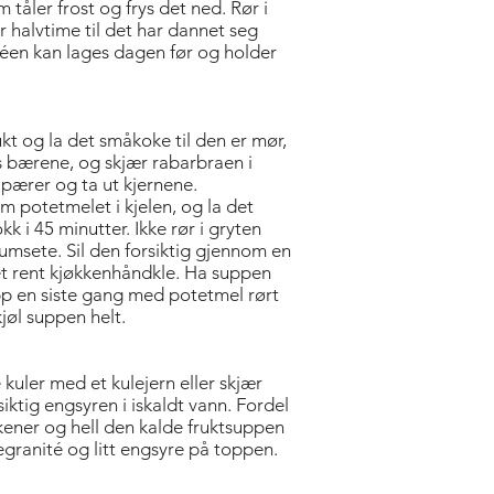
tåler frost og frys det ned. Rør i
 halvtime til det har dannet seg
itéen kan lages dagen før og holder
ukt og la det småkoke til den er mør,
ns bærene, og skjær rabarbraen i
g pærer og ta ut kjernene.
m potetmelet i kjelen, og la det
k i 45 minutter. Ikke rør i gryten
umsete. Sil den forsiktig gjennom en
d et rent kjøkkenhåndkle. Ha suppen
opp en siste gang med potetmel rørt
kjøl suppen helt.
e kuler med et kulejern eller skjær
rsiktig engsyren i iskaldt vann. Fordel
erkener og hell den kalde fruktsuppen
egranité og litt engsyre på toppen.