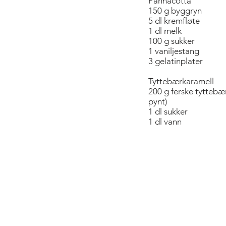
Pannacotta
150 g byggryn
5 dl kremfløte
1 dl melk
100 g sukker
1 vaniljestang
3 gelatinplater
Tyttebærkaramell
200 g ferske tyttebær 
pynt)
1 dl sukker
1 dl vann