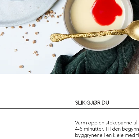
ART OF THE T
SLIK GJØR DU
Varm opp en stekepanne til 
4-5 minutter. Til den begynne
byggrynene i en kjele med fl