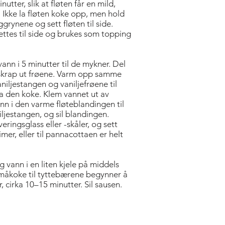
utter, slik at fløten får en mild,
 Ikke la fløten koke opp, men hold
grynene og sett fløten til side.
ttes til side og brukes som topping
vann i 5 minutter til de mykner. Del
 skrap ut frøene. Varm opp samme
aniljestangen og vaniljefrøene til
la den koke. Klem vannet ut av
nn i den varme fløteblandingen til
iljestangen, og sil blandingen.
eringsglass eller -skåler, og sett
imer, eller til pannacottaen er helt
g vann i en liten kjele på middels
småkoke til tyttebærene begynner å
 cirka 10–15 minutter. Sil sausen.