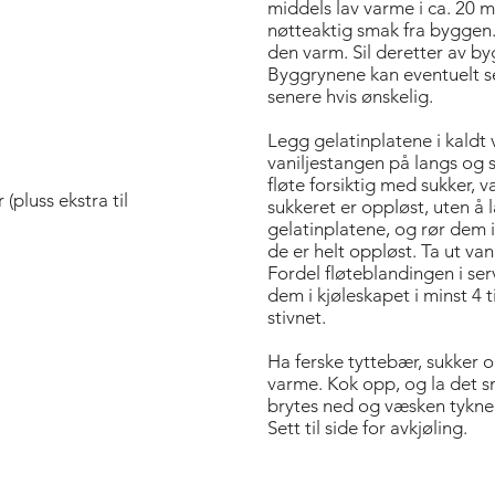
middels lav varme i ca. 20 min
nøtteaktig smak fra byggen.
den varm. Sil deretter av byg
Byggrynene kan eventuelt se
senere hvis ønskelig.
Legg gelatinplatene i kaldt 
vaniljestangen på langs og
fløte forsiktig med sukker, v
(pluss ekstra til
sukkeret er oppløst, uten å 
gelatinplatene, og rør dem i
de er helt oppløst. Ta ut van
Fordel fløteblandingen i serv
dem i kjøleskapet i minst 4 t
stivnet.
Ha ferske tyttebær, sukker o
varme. Kok opp, og la det 
brytes ned og væsken tykner,
Sett til side for avkjøling.