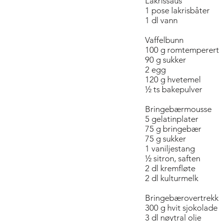
Lakrissaus
1 pose lakrisbåter
1 dl vann
Vaffelbunn
100 g romtemperert
90 g sukker
2 egg
120 g hvetemel
½ ts bakepulver
Bringebærmousse
5 gelatinplater
75 g bringebær
75 g sukker
1 vaniljestang
½ sitron, saften
2 dl kremfløte
2 dl kulturmelk
Bringebærovertrekk
300 g hvit sjokolade
3 dl nøytral olje