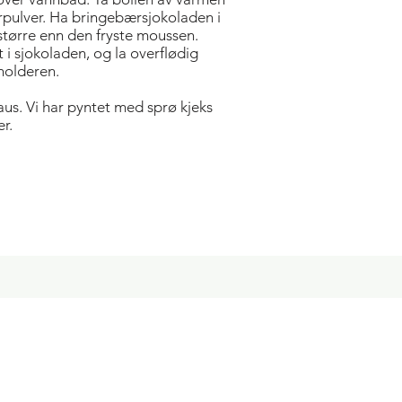
rpulver. Ha bringebær­sjokoladen i
 større enn den fryste moussen.
 i sjokoladen, og la overflødig
holderen.
us. Vi har pyntet med sprø kjeks
r.