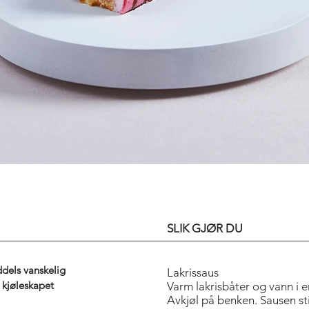
ART OF THE T
SLIK GJØR DU
dels vanskelig
Lakrissaus
i kjøleskapet
Varm lakrisbåter og vann i en
Avkjøl på benken. Sausen st