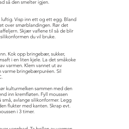
ad så den smelter igjen.
luftig. Visp inn ett og ett egg. Bland
det over smørblandingen. Rør det
feljern. Skjær vaflene til så de blir
silikonformen du vil bruke.
ann. Kok opp bringebær, sukker,
onsaft i en liten kjele. La det småkoke
n av varmen. Klem vannet ut av
en varme bringebærpuréen. Sil
C.
e. Rør ­kultur­melken sammen med den
nd inn kremfløten. Fyll moussen
på små, avlange silikonformer. Legg
den flukter med kanten. Skrap evt.
oussen i 3 timer.
 over vannbad. Ta bollen av varmen