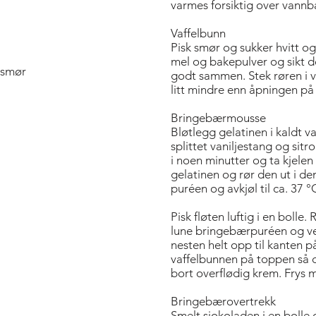
varmes forsiktig over vannb
Vaffelbunn
Pisk smør og sukker hvitt og 
mel og bakepulver og sikt 
 smør
godt sammen. Stek røren i vaf
litt mindre enn åpningen på 
Bringebærmousse
Bløtlegg gelatinen i kaldt v
splittet vaniljestang og sitr
i noen minutter og ta kjele
gelatinen og rør den ut i d
puréen og avkjøl til ca. 37 °
Pisk fløten luftig i en boll
lune bringebærpuréen og ve
nesten helt opp til kanten ­
vaffel­bunnen på toppen så 
bort overflødig krem. Frys m
Bringebærovertrekk
Smelt sjokoladen i en bolle