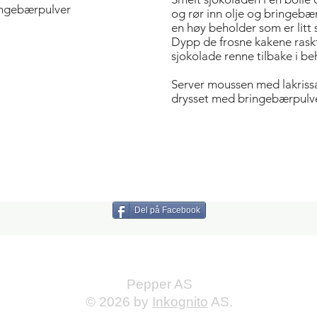
ringebærpulver
og rør inn olje og bringebæ
en høy beholder som er litt
Dypp de frosne kakene raskt
sjokolade renne tilbake i be
Server moussen med lakrissa
drysset med bringebærpulve
Del på Facebook
Pepper AS
© 2026 by
Inkognito
AS.