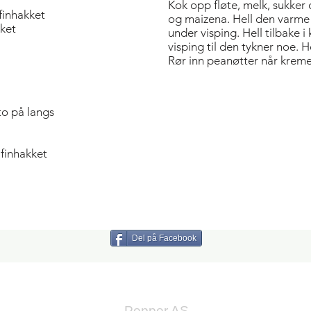
Kok opp fløte, melk, sukker
finhakket
og maizena. Hell den varme
kket
under visping. Hell tilbake 
visping til den tykner noe. H
Rør inn peanøtter når kreme
 to på langs
 finhakket
Del på Facebook
Pepper AS