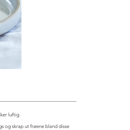
ITLE
er luftig.
gs og skrap ut frøene bland disse