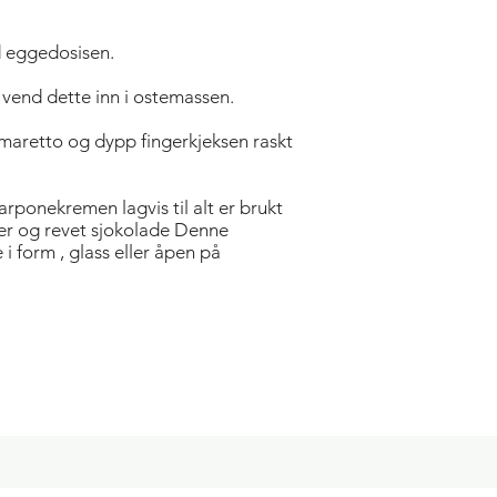
 eggedosisen.
 vend dette inn i ostemassen.
maretto og dypp fingerkjeksen raskt
rponekremen lagvis til alt er brukt
er og revet sjokolade Denne
i form , glass eller åpen på