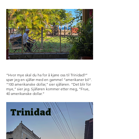
“Hvor mye skal du ha for å kjøre oss til Trinidad?”
spør jeg en sjåfør med en gammel “amerikaner bil”.
“100 amerikanske dollar,” sier sjåføren. “Det blir for
mye,” sier jeg. Sjåføren kommer etter meg, “Frue,
40 amerikanske dollar.”
Trinidad