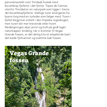
panoramautsikt over Trindads hustak med
Escambray-fjellene i det fjerne. Topes de Cannes
utenfor Trinidad er en naturpark som ligger i Sierra
del Escambrayfjellene. Statlige turer arrangeres fra
byens torg med en turleder som følger med. Turen i
fjellet begynner enkelt i den tropiske regnskogen,
men turen blir mer krevende etter hvert.
Nedstigningen skjer jevnt og trutt på godt laget
naturtrapper. Endelig, når vi kommer til Vegas
Grande fossen, er det deilig å ta et avkjølende bad i
det kalde fjellvannet og svømme bak fossen.
Vegas Grande
fossen