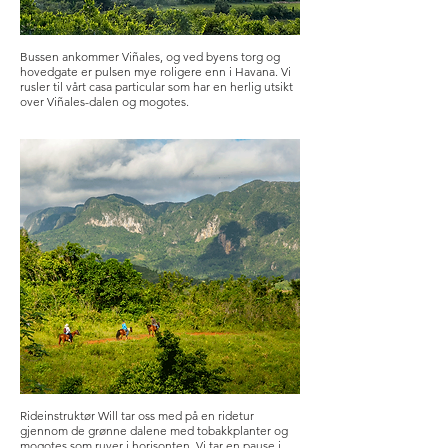
Bussen ankommer Viñales, og ved byens torg og
hovedgate er pulsen mye roligere enn i Havana. Vi
rusler til vårt casa particular som har en herlig utsikt
over Viñales-dalen og mogotes.
Rideinstruktør Will tar oss med på en ridetur
gjennom de grønne dalene med tobakkplanter og
mogotes som ruver i horisonten. Vi tar en pause i