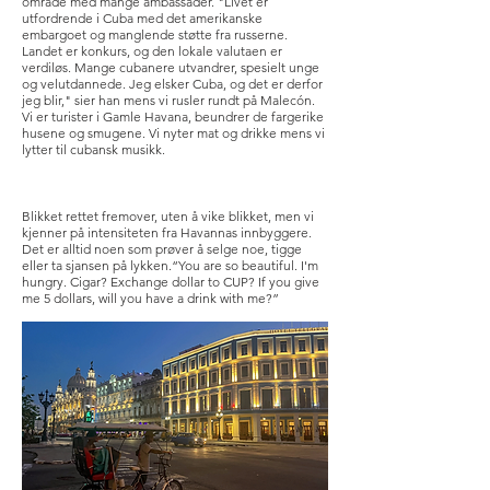
område med mange ambassader. "Livet er
utfordrende i Cuba med det amerikanske
embargoet og manglende støtte fra russerne.
Landet er konkurs, og den lokale valutaen er
verdiløs. Mange cubanere utvandrer, spesielt unge
og velutdannede. Jeg elsker Cuba, og det er derfor
jeg blir," sier han mens vi rusler rundt på Malecón.
Vi er turister i Gamle Havana, beundrer de fargerike
husene og smugene. Vi nyter mat og drikke mens vi
lytter til cubansk musikk.
Blikket rettet fremover, uten å vike blikket, men vi
kjenner på intensiteten fra Havannas innbyggere.
Det er alltid noen som prøver å selge noe, tigge
eller ta sjansen på lykken.“You are so beautiful. I'm
hungry. Cigar? Exchange dollar to CUP? If you give
me 5 dollars, will you have a drink with me?”