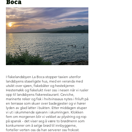
Boca
I fiskelandsbyen La Boca stopper taxien utenfor
landsbyens staseligste hus, med en veranda med
utsikt over sjøen, fiskebåter og hestekjerrer.
Hestemøkk og fiskelukt river oss i nesen når vi rusler
opp til landsbyens fiskerestaurant. Ceviche,
marinerte reker og fisk i hvitvinssaus nytes i friluft på
en terrasse som skuer over badegjester og vi hører
lyden av glad latter i bukten. Etter middagen stuper
vi ut i skummende sjøvann i skumringen. Klokken
fem om morgenen blir vi vekket av plystring og rop
på spansk - det viser seg å være to brødmenn som
konkurrerer om å selge brød til innbyggerne,
forteller verten oss da han serverer oss frokost.