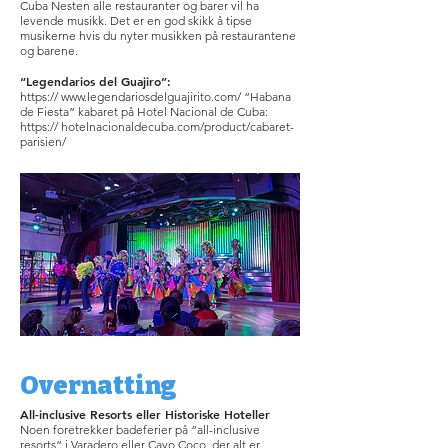
Cuba Nesten alle restauranter og barer vil ha
levende musikk. Det er en god skikk å tipse
musikerne hvis du nyter musikken på restaurantene
og barene.
“Legendarios del Guajiro”:
https://
www.legendariosdelguajirito.com/
“Habana
de Fiesta” kabaret på Hotel Nacional de Cuba:
https:// hotelnacionaldecuba.com/product/cabaret-
parisien/
Overnatting
All-inclusive Resorts eller Historiske Hoteller
Noen foretrekker badeferier på “all-inclusive
resorts” i Varadero eller Cayo Coco, der alt er