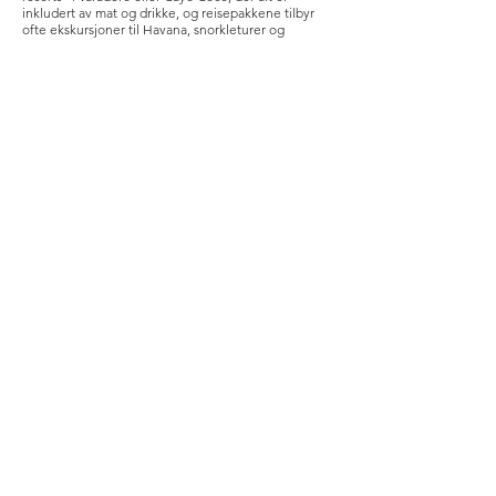
inkludert av mat og drikke, og reisepakkene tilbyr
ofte ekskursjoner til Havana, snorkleturer og
seilturer. Det er mange turoperatører fra Norge som
tilbyr badeferier i Cuba.
En annen mulighet er å bo på et historisk hotell med
mange restaurant- og barmuligheter. Det er mange
historiske hoteller i Cuba. Hotel Nacional de Cuba
fra 1930 er kanskje det mest kjente, Hotel Telegrafo
fra 1860 er det eldste hotellet i Havana.
Hotel Nacional Cuba lenke:
https://hotelnacionaldecuba.com/
product/single-
room/
Hotel Telegrafo Axel Hotel Havana lenke: https://
www.axelhotels.com/en/telegrafo-axel-hotel-la-
habana/hotel.html