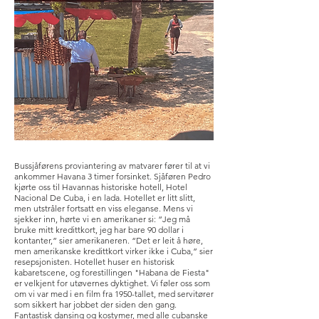
Bussjåførens proviantering av matvarer fører til at vi
ankommer Havana 3 timer forsinket. Sjåføren Pedro
kjørte oss til Havannas historiske hotell, Hotel
Nacional De Cuba, i en lada. Hotellet er litt slitt,
men utstråler fortsatt en viss eleganse. Mens vi
sjekker inn, hørte vi en amerikaner si: “Jeg må
bruke mitt kredittkort, jeg har bare 90 dollar i
kontanter,” sier amerikaneren. “Det er leit å høre,
men amerikanske kredittkort virker ikke i Cuba,” sier
resepsjonisten. Hotellet huser en historisk
kabaretscene, og forestillingen "Habana de Fiesta"
er velkjent for utøvernes dyktighet. Vi føler oss som
om vi var med i en film fra 1950-tallet, med servitører
som sikkert har jobbet der siden den gang.
Fantastisk dansing og kostymer, med alle cubanske