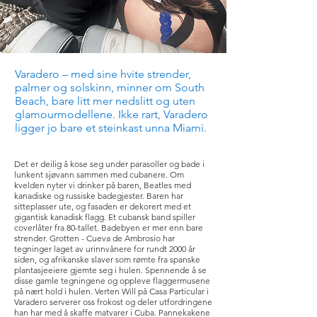
Varadero – med sine hvite strender,
palmer og solskinn, minner om South
Beach, bare litt mer nedslitt og uten
glamourmodellene. Ikke rart, Varadero
ligger jo bare et steinkast unna Miami.
Det er deilig å kose seg under parasoller og bade i
lunkent sjøvann sammen med cubanere. Om
kvelden nyter vi drinker på baren, Beatles med
kanadiske og russiske badegjester. Baren har
sitteplasser ute, og fasaden er dekorert med et
gigantisk kanadisk flagg. Et cubansk band spiller
coverlåter fra 80-tallet. Badebyen er mer enn bare
strender. Grotten - Cueva de Ambrosio har
tegninger laget av urinnvånere for rundt 2000 år
siden, og afrikanske slaver som rømte fra spanske
plantasjeeiere gjemte seg i hulen. Spennende å se
disse gamle tegningene og oppleve flaggermusene
på nært hold i hulen. Verten Will på Casa Particular i
Varadero serverer oss frokost og deler utfordringene
han har med å skaffe matvarer i Cuba. Pannekakene