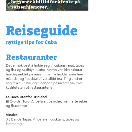
begynner å bli tid for å tenke på
reisen hjemover.
Reiseguide
nyttige tips for Cuba
Restauranter
Det er nok best å holde seg til cubansk mat, tapas
og fisk og skalldyr i Cuba. Maten var ikke akkurat
høydepunktet på reisen, men vi hadde noen fine
måltider og “cocktails” var alltid bra. Ting endrer
seg raskt i Cuba, og tilgangen på råvarer påvirker
kvaliteteten på restaurantene.
La Boca utenfor Trinidad
El Ojo del Toro. Anbefaler: ceviche, marinerte reker
og fiskeretter.
Vinales
3 J Bar de Tapas. Anbefaler: cocktails, tapas og
lammeragu.