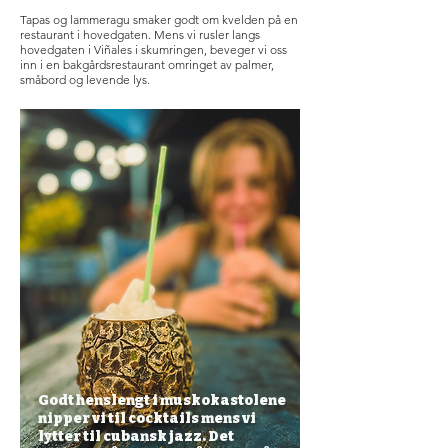
Tapas og lammeragu smaker godt om kvelden på en
restaurant i hovedgaten. Mens vi rusler langs
hovedgaten i Viñales i skumringen, beveger vi oss
inn i en bakgårdsrestaurant omringet av palmer,
småbord og levende lys.
Godt henslengt i muskokastolene
nipper vi til cocktails mens vi
lytter til cubansk jazz. Det