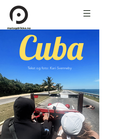
matogdrikke.no
Cuba
Tekst og foto: Kari Svenneby